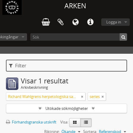
ARKEN
Logga in
ökingångar
Filter
Visar 1 resultat
Arkivbeskrivning
Richard Wahlgrens herpetologiska samling
series
Utökade sökmöjligheter
Förhandsgranska utskrift
Visa:
Riktning:
Ökande
Sortera:
Referenskod