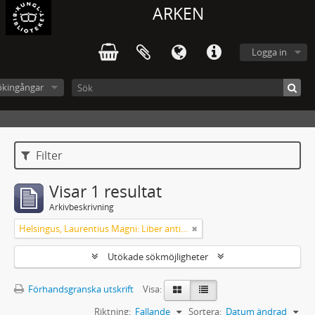
ARKEN
Logga in
ökingångar
Filter
Visar 1 resultat
Arkivbeskrivning
Helsingus, Laurentius Magni: Liber antiphonarius
Utökade sökmöjligheter
Förhandsgranska utskrift
Visa:
Riktning:
Fallande
Sortera:
Datum ändrad