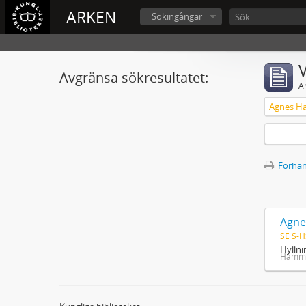
ARKEN
Sökingångar
V
Avgränsa sökresultatet:
A
Förhan
Agne
SE S-H
Hyllni
Hamma