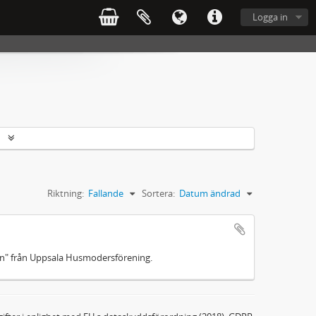
Logga in
r
Riktning:
Fallande
Sortera:
Datum ändrad
en" från Uppsala Husmodersförening.