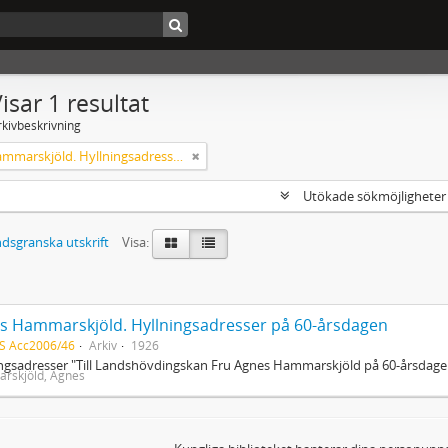
isar 1 resultat
rkivbeskrivning
Agnes Hammarskjöld. Hyllningsadresser på 60-årsdagen
Utökade sökmöjlighete
dsgranska utskrift
Visa:
s Hammarskjöld. Hyllningsadresser på 60-årsdagen
S Acc2006/46
Arkiv
1926
ngsadresser "Till Landshövdingskan Fru Agnes Hammarskjöld på 60-årsdag
rskjöld, Agnes