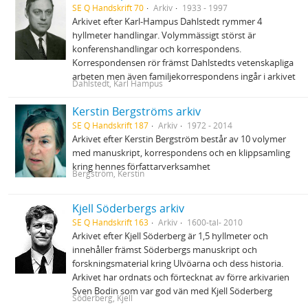
SE Q Handskrift 70
Arkiv
1933 - 1997
Arkivet efter Karl-Hampus Dahlstedt rymmer 4
hyllmeter handlingar. Volymmässigt störst är
konferenshandlingar och korrespondens.
Korrespondensen rör främst Dahlstedts vetenskapliga
arbeten men även familjekorrespondens ingår i arkivet
Dahlstedt, Karl Hampus
Kerstin Bergströms arkiv
SE Q Handskrift 187
Arkiv
1972 - 2014
Arkivet efter Kerstin Bergström består av 10 volymer
med manuskript, korrespondens och en klippsamling
kring hennes författarverksamhet
Bergström, Kerstin
Kjell Söderbergs arkiv
SE Q Handskrift 163
Arkiv
1600-tal- 2010
Arkivet efter Kjell Söderberg är 1,5 hyllmeter och
innehåller främst Söderbergs manuskript och
forskningsmaterial kring Ulvöarna och dess historia.
Arkivet har ordnats och förtecknat av förre arkivarien
Sven Bodin som var god vän med Kjell Söderberg
Söderberg, Kjell