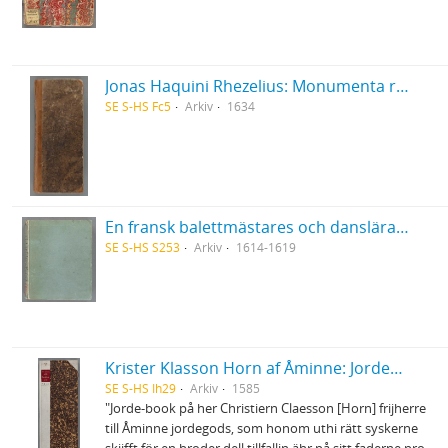
Jonas Haquini Rhezelius: Monumenta runica in Ölandia comitatu Regni Sveciæ Gothiaquæ
SE S-HS Fc5
Arkiv
1634
En fransk balettmästares och danslärares i Bruxelles 1614-19 anteckningsbok
SE S-HS S253
Arkiv
1614-1619
Krister Klasson Horn af Åminne: Jordebok
SE S-HS Ih29
Arkiv
1585
"Jorde-book på her Christiern Claesson [Horn] frijherre
till Åminne jordegods, som honom uthi rätt syskerne