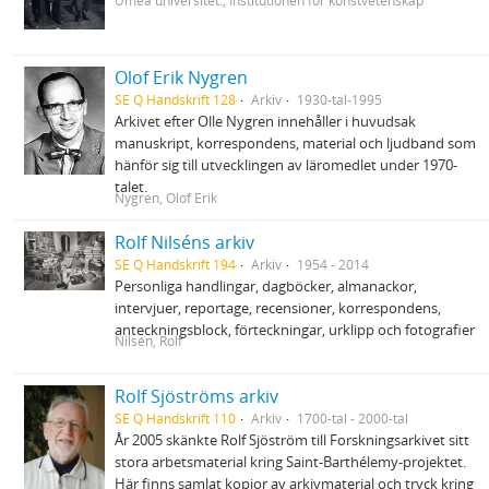
Umeå universitet., Institutionen för konstvetenskap
Olof Erik Nygren
SE Q Handskrift 128
Arkiv
1930-tal-1995
Arkivet efter Olle Nygren innehåller i huvudsak
manuskript, korrespondens, material och ljudband som
hänför sig till utvecklingen av läromedlet under 1970‐
talet.
Nygren, Olof Erik
Rolf Nilséns arkiv
SE Q Handskrift 194
Arkiv
1954 - 2014
Personliga handlingar, dagböcker, almanackor,
intervjuer, reportage, recensioner, korrespondens,
anteckningsblock, förteckningar, urklipp och fotografier
Nilsén, Rolf
Rolf Sjöströms arkiv
SE Q Handskrift 110
Arkiv
1700-tal - 2000-tal
År 2005 skänkte Rolf Sjöström till Forskningsarkivet sitt
stora arbetsmaterial kring Saint-Barthélemy-projektet.
Här finns samlat kopior av arkivmaterial och tryck kring