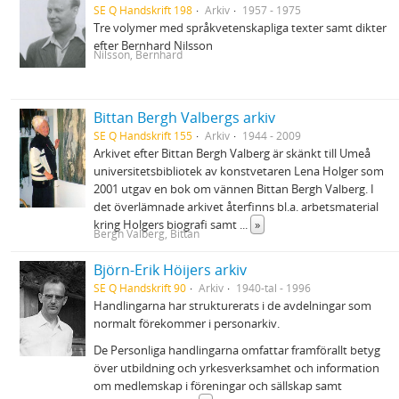
SE Q Handskrift 198
Arkiv
1957 - 1975
Tre volymer med språkvetenskapliga texter samt dikter
efter Bernhard Nilsson
Nilsson, Bernhard
Bittan Bergh Valbergs arkiv
SE Q Handskrift 155
Arkiv
1944 - 2009
Arkivet efter Bittan Bergh Valberg är skänkt till Umeå
universitetsbibliotek av konstvetaren Lena Holger som
2001 utgav en bok om vännen Bittan Bergh Valberg. I
det överlämnade arkivet återfinns bl.a. arbetsmaterial
kring Holgers biografi samt
...
»
Bergh Valberg, Bittan
Björn-Erik Höijers arkiv
SE Q Handskrift 90
Arkiv
1940-tal - 1996
Handlingarna har strukturerats i de avdelningar som
normalt förekommer i personarkiv.
De Personliga handlingarna omfattar framförallt betyg
över utbildning och yrkesverksamhet och information
om medlemskap i föreningar och sällskap samt