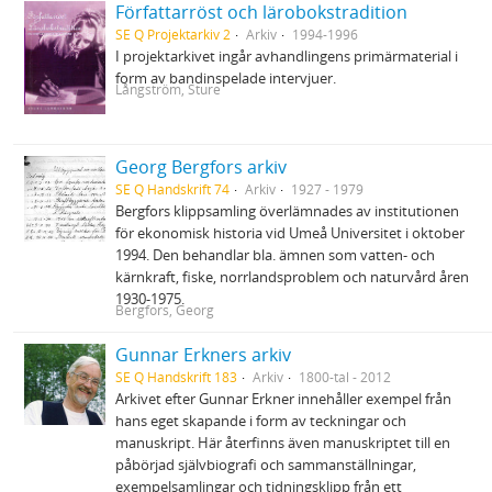
Författarröst och lärobokstradition
SE Q Projektarkiv 2
Arkiv
1994-1996
I projektarkivet ingår avhandlingens primärmaterial i
form av bandinspelade intervjuer.
Långström, Sture
Georg Bergfors arkiv
SE Q Handskrift 74
Arkiv
1927 - 1979
Bergfors klippsamling överlämnades av institutionen
för ekonomisk historia vid Umeå Universitet i oktober
1994. Den behandlar bla. ämnen som vatten- och
kärnkraft, fiske, norrlandsproblem och naturvård åren
1930-1975.
Bergfors, Georg
Gunnar Erkners arkiv
SE Q Handskrift 183
Arkiv
1800-tal - 2012
Arkivet efter Gunnar Erkner innehåller exempel från
hans eget skapande i form av teckningar och
manuskript. Här återfinns även manuskriptet till en
påbörjad självbiografi och sammanställningar,
exempelsamlingar och tidningsklipp från ett