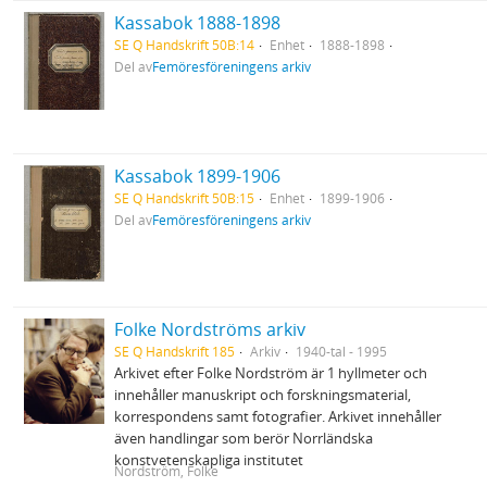
Kassabok 1888-1898
SE Q Handskrift 50B:14
Enhet
1888-1898
Del av
Femöresföreningens arkiv
Kassabok 1899-1906
SE Q Handskrift 50B:15
Enhet
1899-1906
Del av
Femöresföreningens arkiv
Folke Nordströms arkiv
SE Q Handskrift 185
Arkiv
1940-tal - 1995
Arkivet efter Folke Nordström är 1 hyllmeter och
innehåller manuskript och forskningsmaterial,
korrespondens samt fotografier. Arkivet innehåller
även handlingar som berör Norrländska
konstvetenskapliga institutet
Nordström, Folke