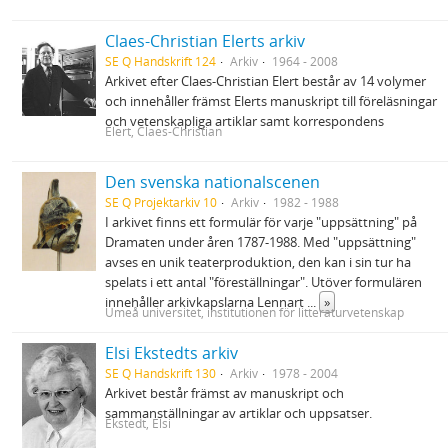
Claes-Christian Elerts arkiv
SE Q Handskrift 124
Arkiv
1964 - 2008
Arkivet efter Claes-Christian Elert består av 14 volymer
och innehåller främst Elerts manuskript till föreläsningar
och vetenskapliga artiklar samt korrespondens
Elert, Claes-Christian
Den svenska nationalscenen
SE Q Projektarkiv 10
Arkiv
1982 - 1988
I arkivet finns ett formulär för varje "uppsättning" på
Dramaten under åren 1787-1988. Med "uppsättning"
avses en unik teaterproduktion, den kan i sin tur ha
spelats i ett antal "föreställningar". Utöver formulären
innehåller arkivkapslarna Lennart
...
»
Umeå universitet, institutionen för litteraturvetenskap
Elsi Ekstedts arkiv
SE Q Handskrift 130
Arkiv
1978 - 2004
Arkivet består främst av manuskript och
sammanställningar av artiklar och uppsatser.
Ekstedt, Elsi