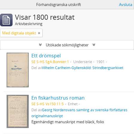
Förhandsgranska utskrift
Avsluta
Visar 1800 resultat
Arkivbeskrivning
Med digitala objekt
Utökade sökmöjligheter
Ett drömspel
SE S-HS SgA:Bonnier:1
Underserie
1901
Del av
Vilhelm Carlheim-Gyllensköld: Strindbergsarkivet
En fiskarhustrus roman
SE S-HS Vs150:11:5
Enhet
Del av
Georg Nordensvans samling av svenska författares
originalmanuskript
Egenhändigt manuskript med bläck, folio