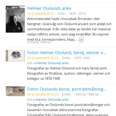
Helmer Osslunds arkiv
SE Q Handskrift 55
Arkiv
1835 - 2010
Arkivmaterialet hade i huvudsak förvarats i den
fastighet i Granvåg som Osslund använt som ateljé och
sommarbostad. Från olika delar av landet har material
sedan tillförts arkivet, som idag innehåller 36 volymer
med bl.a. korrespondens, klipp,
...
»
Osslund, Helmer
Foton Helmer Osslund, familj, vänner och kollegor
SE Q Handskrift 55:23
Enhet
1870-1940
Del av
Helmer Osslunds arkiv
Fotografier av Helmer Osslund och hans familj samt
fotografier av föräldrar, syskon, släktingar, vänner och
kollegor ca 1870-1940
Foton Osslunds konst, porträttmålningar och keramik
SE Q Handskrift 55:24
Enhet
1890-tal-1980-tal
Del av
Helmer Osslunds arkiv
Fotografier av Osslunds konst (porträttmålningar och
keramik) i huvudsak äldre svartvita fotografier.
Fotografier från Osslundutställningar, äldre svartvita