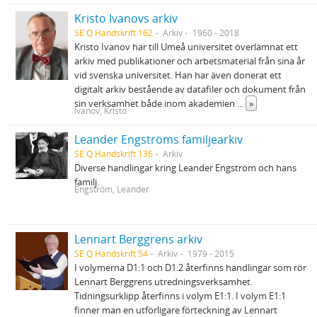
Kristo Ivanovs arkiv
SE Q Handskrift 162
Arkiv
1960 - 2018
Kristo Ivanov har till Umeå universitet överlämnat ett
arkiv med publikationer och arbetsmaterial från sina år
vid svenska universitet. Han har även donerat ett
digitalt arkiv bestående av datafiler och dokument från
sin verksamhet både inom akademien
...
»
Ivanov, Kristo
Leander Engströms familjearkiv
SE Q Handskrift 136
Arkiv
Diverse handlingar kring Leander Engström och hans
familj.
Engström, Leander
Lennart Berggrens arkiv
SE Q Handskrift 54
Arkiv
1979 - 2015
I volymerna D1:1 och D1:2 återfinns handlingar som rör
Lennart Berggrens utredningsverksamhet.
Tidningsurklipp återfinns i volym E1:1. I volym E1:1
finner man en utförligare förteckning av Lennart