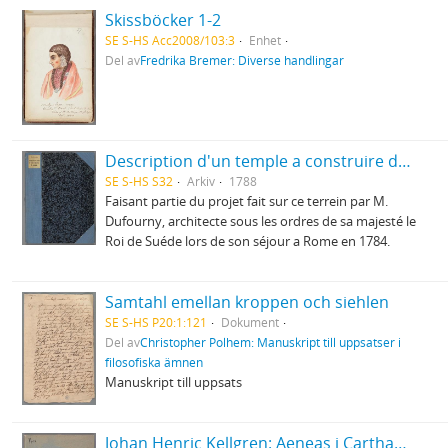
Skissböcker 1-2
SE S-HS Acc2008/103:3
Enhet
Del av
Fredrika Bremer: Diverse handlingar
Description d'un temple a construire dans le Jardin d'Haga
SE S-HS S32
Arkiv
1788
Faisant partie du projet fait sur ce terrein par M.
Dufourny, architecte sous les ordres de sa majesté le
Roi de Suéde lors de son séjour a Rome en 1784.
Samtahl emellan kroppen och siehlen
SE S-HS P20:1:121
Dokument
Del av
Christopher Polhem: Manuskript till uppsatser i
filosofiska ämnen
Manuskript till uppsats
Johan Henric Kellgren: Aeneas i Carthago