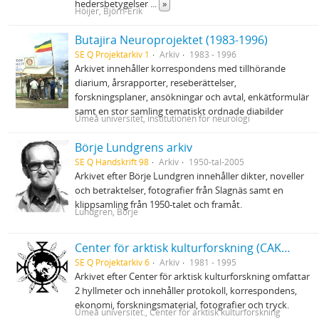
hedersbetygelser
...
»
Höijer, Björn-Erik
Butajira Neuroprojektet (1983-1996)
SE Q Projektarkiv 1
Arkiv
1983 - 1996
Arkivet innehåller korrespondens med tillhörande
diarium, årsrapporter, reseberättelser,
forskningsplaner, ansökningar och avtal, enkätformulär
samt en stor samling tematiskt ordnade diabilder
Umeå universitet, institutionen för neurologi
Börje Lundgrens arkiv
SE Q Handskrift 98
Arkiv
1950-tal-2005
Arkivet efter Börje Lundgren innehåller dikter, noveller
och betraktelser, fotografier från Slagnäs samt en
klippsamling från 1950-talet och framåt.
Lundgren, Börje
Center för arktisk kulturforskning (CAK) vid Umeå universitet
SE Q Projektarkiv 6
Arkiv
1981 - 1995
Arkivet efter Center för arktisk kulturforskning omfattar
2 hyllmeter och innehåller protokoll, korrespondens,
ekonomi, forskningsmaterial, fotografier och tryck.
Umeå universitet., Center för arktisk kulturforskning