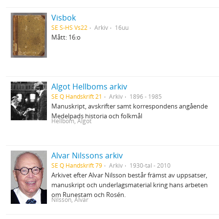
Visbok
SE S-HS Vs22
Arkiv
16uu
Mått: 16:o
Algot Hellboms arkiv
SE Q Handskrift 21
Arkiv
1896 - 1985
Manuskript, avskrifter samt korrespondens angående
Medelpads historia och folkmål
Hellbom, Algot
Alvar Nilssons arkiv
SE Q Handskrift 79
Arkiv
1930-tal - 2010
Arkivet efter Alvar Nilsson består främst av uppsatser,
manuskript och underlagsmaterial kring hans arbeten
om Runestam och Rosén.
Nilsson, Alvar