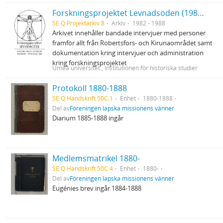
Forskningsprojektet Levnadsöden (1983-1988)
SE Q Projektarkiv 8
Arkiv
1982 - 1988
Arkivet innehåller bandade intervjuer med personer
framför allt från Robertsfors- och Kirunaområdet samt
dokumentation kring intervjuer och administration
kring forskningsprojektet
Umeå universitet., Institutionen för historiska studier
Protokoll 1880-1888
SE Q Handskrift 50C:1
Enhet
1880-1888
Del av
Föreningen lapska missionens vänner
Diarium 1885-1888 ingår
Medlemsmatrikel 1880-
SE Q Handskrift 50C:4
Enhet
1880-
Del av
Föreningen lapska missionens vänner
Eugénies brev ingår 1884-1888