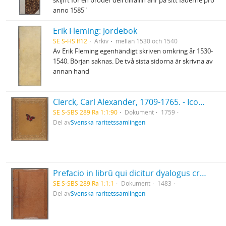
skijfft för en broder dell tillfallin ähr på sitt faderne pro
anno 1585"
Erik Fleming: Jordebok
SE S-HS If12
Arkiv
mellan 1530 och 1540
Av Erik Fleming egenhändigt skriven omkring år 1530-
1540. Början saknas. De två sista sidorna är skrivna av
annan hand
Clerck, Carl Alexander, 1709-1765. - Icones insectorum rariorum. (Pl.titelbl.) Stockholm. 1-2. 1759-65. [Del 1], Caroli Clerck reg: soc: scient: Upsal: membr: Icones insectorum rariorum cum nominibus eorum trivialibus, locisqve e C: Linnæi ... Syst: nat: allegatis Holmiæ 1759.. - 1759
SE S-SBS 289 Ra 1:1:90
Dokument
1759
Del av
Svenska raritetssamlingen
Prefacio in librū qui dicitur dyalogus creaturar[um] moralizatus omni materie morali iocundo et edificatiuo modo applicabilis. - 1483
SE S-SBS 289 Ra 1:1:1
Dokument
1483
Del av
Svenska raritetssamlingen