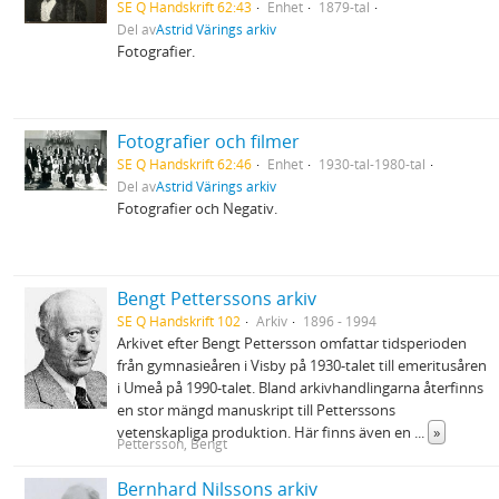
SE Q Handskrift 62:43
Enhet
1879-tal
Del av
Astrid Värings arkiv
Fotografier.
Fotografier och filmer
SE Q Handskrift 62:46
Enhet
1930-tal-1980-tal
Del av
Astrid Värings arkiv
Fotografier och Negativ.
Bengt Petterssons arkiv
SE Q Handskrift 102
Arkiv
1896 - 1994
Arkivet efter Bengt Pettersson omfattar tidsperioden
från gymnasieåren i Visby på 1930-talet till emeritusåren
i Umeå på 1990-talet. Bland arkivhandlingarna återfinns
en stor mängd manuskript till Petterssons
vetenskapliga produktion. Här finns även en
...
»
Pettersson, Bengt
Bernhard Nilssons arkiv