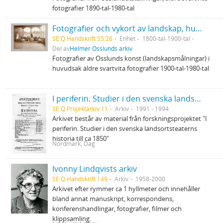
fotografier 1890-tal-1980-tal
Fotografier och vykort av landskap, hus och miljöer
SE Q Handskrift 55:26
Enhet
1800-tal-1900-tal
Del av
Helmer Osslunds arkiv
Fotografier av Osslunds konst (landskapsmålningar) i
huvudsak äldre svartvita fotografier 1900-tal-1980-tal
I periferin. Studier i den svenska landsortsteaterns historia till ca 1850
SE Q Projektarkiv 11
Arkiv
1991 - 1994
Arkivet består av material från forskningsprojektet "I
periferin. Studier i den svenska landsortsteaterns
historia till ca 1850"
Nordmark, Dag
Ivonny Lindqvists arkiv
SE Q Handskrift 149
Arkiv
1958-2000
Arkivet efter rymmer ca 1 hyllmeter och innehåller
bland annat manuskript, korrespondens,
konferenshandlingar, fotografier, filmer och
klippsamling.