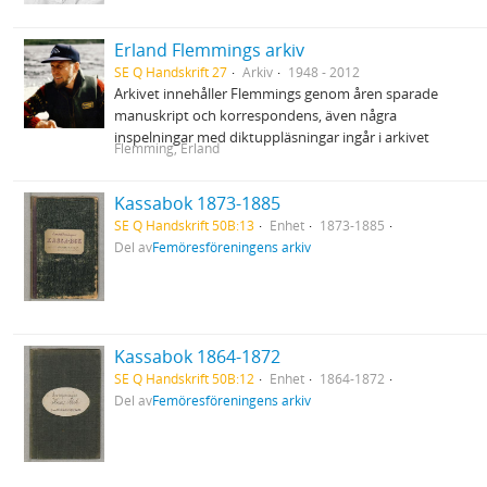
Erland Flemmings arkiv
SE Q Handskrift 27
Arkiv
1948 - 2012
Arkivet innehåller Flemmings genom åren sparade
manuskript och korrespondens, även några
inspelningar med diktuppläsningar ingår i arkivet
Flemming, Erland
Kassabok 1873-1885
SE Q Handskrift 50B:13
Enhet
1873-1885
Del av
Femöresföreningens arkiv
Kassabok 1864-1872
SE Q Handskrift 50B:12
Enhet
1864-1872
Del av
Femöresföreningens arkiv