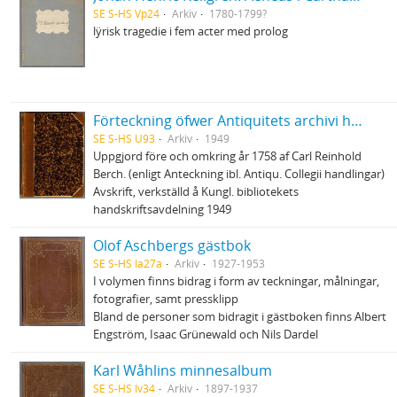
SE S-HS Vp24
Arkiv
1780-1799?
lÿrisk tragedie i fem acter med prolog
Förteckning öfwer Antiquitets archivi handskrifter (Avskrift)
SE S-HS U93
Arkiv
1949
Uppgjord före och omkring år 1758 af Carl Reinhold
Berch. (enligt Anteckning ibl. Antiqu. Collegii handlingar)
Avskrift, verkställd å Kungl. bibliotekets
handskriftsavdelning 1949
Olof Aschbergs gästbok
SE S-HS Ia27a
Arkiv
1927-1953
I volymen finns bidrag i form av teckningar, målningar,
fotografier, samt pressklipp
Bland de personer som bidragit i gästboken finns Albert
Engström, Isaac Grünewald och Nils Dardel
Karl Wåhlins minnesalbum
SE S-HS Iv34
Arkiv
1897-1937