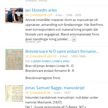
Lindqvist, Ivonny
Jan Ekstedts arkiv
SE Q Handskrift 129
Arkiv
1948 - 2005
Arkivet innehåller material i form av manuskript till
uppsatser, avhandling och föreläsningar. Här återfinns
även korrespondens och material kring projekt där
Ekstedt varit engagerad. Bland arkivmaterialet finns
även handlingar kring jubiléer,
...
»
Ekstedt, Jan
Brevskrivare N-Ö samt enbart förnamn B-R
SE Q Handskrift 40A:33
Enhet
1803-1868
Del av
Johan Anders Linders arkiv
Brev till Johan Anders Linder N - Ö
Brevskrivare endast förnamn B - R.
Brevskrivarregister finns
Jonas Samuel Bagge, manuskript
SE Q Handskrift 38
Arkiv
1837
Inbundet handskrivet manuskript i två delar under
namnet Mechanik, [1837]
Del 1 : Fysisk tecknologie af J S Bagge. 367 s.