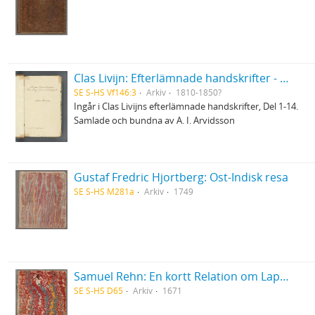
Clas Livijn: Efterlämnade handskrifter - Del 3. Romaner
SE S-HS Vf146:3
Arkiv
1810-1850?
Ingår i Clas Livijns efterlämnade handskrifter, Del 1-14.
Samlade och bundna av A. I. Arvidsson
Gustaf Fredric Hjortberg: Ost-Indisk resa
SE S-HS M281a
Arkiv
1749
Samuel Rehn: En kortt Relation om Lapparnes lefwarne och sedher, wijdskiepellser, sampt i många stycken grofwe wildfarellser
SE S-HS D65
Arkiv
1671