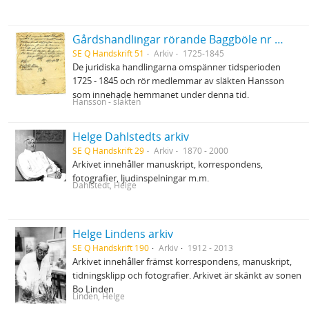
Gårdshandlingar rörande Baggböle nr 1 i Umeå socken
SE Q Handskrift 51
Arkiv
1725-1845
De juridiska handlingarna omspänner tidsperioden
1725 - 1845 och rör medlemmar av släkten Hansson
som innehade hemmanet under denna tid.
Hansson - släkten
Helge Dahlstedts arkiv
SE Q Handskrift 29
Arkiv
1870 - 2000
Arkivet innehåller manuskript, korrespondens,
fotografier, ljudinspelningar m.m.
Dahlstedt, Helge
Helge Lindens arkiv
SE Q Handskrift 190
Arkiv
1912 - 2013
Arkivet innehåller främst korrespondens, manuskript,
tidningsklipp och fotografier. Arkivet är skänkt av sonen
Bo Linden
Linden, Helge