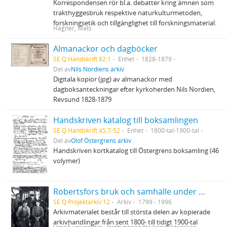
Korrespondensen rör bl.a. debatter kring ämnen som
trakthyggesbruk respektive naturkulturmetoden,
forskningsetik och tillgänglighet till forskningsmaterial.
Hagner, Mats
Almanackor och dagböcker
SE Q Handskrift 82:1
Enhet
1828-1879
Del av
Nils Nordiens arkiv
Digitala kopior (jpg) av almanackor med
dagboksanteckningar efter kyrkoherden Nils Nordien,
Revsund 1828-1879
Handskriven katalog till boksamlingen
SE Q Handskrift 45:7-52
Enhet
1800-tal-1900-tal
Del av
Olof Östergrens arkiv
Handskriven kortkatalog till Östergrens boksamling (46
volymer)
Robertsfors bruk och samhälle under 1900-talet
SE Q Projektarkiv 12
Arkiv
1799 - 1996
Arkivmaterialet består till största delen av kopierade
arkivhandlingar från sent 1800- till tidigt 1900-tal