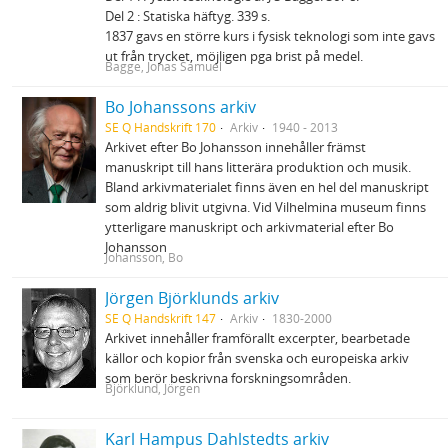
Del 2 : Statiska häftyg. 339 s.
1837 gavs en större kurs i fysisk teknologi som inte gavs
ut från trycket, möjligen pga brist på medel.
Bagge, Jonas Samuel
Bo Johanssons arkiv
SE Q Handskrift 170
Arkiv
1940 - 2013
Arkivet efter Bo Johansson innehåller främst
manuskript till hans litterära produktion och musik.
Bland arkivmaterialet finns även en hel del manuskript
som aldrig blivit utgivna. Vid Vilhelmina museum finns
ytterligare manuskript och arkivmaterial efter Bo
Johansson
Johansson, Bo
Jörgen Björklunds arkiv
SE Q Handskrift 147
Arkiv
1830-2000
Arkivet innehåller framförallt excerpter, bearbetade
källor och kopior från svenska och europeiska arkiv
som berör beskrivna forskningsområden.
Björklund, Jörgen
Karl Hampus Dahlstedts arkiv