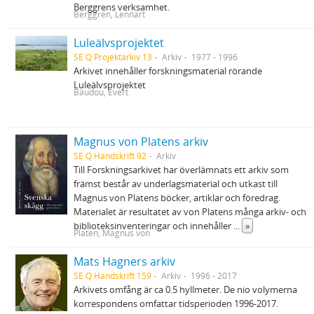
Berggrens verksamhet.
Berggren, Lennart
Luleälvsprojektet
SE Q Projektarkiv 13
Arkiv
1977 - 1996
Arkivet innehåller forskningsmaterial rörande
Luleälvsprojektet
Baudou, Evert
Magnus von Platens arkiv
SE Q Handskrift 92
Arkiv
Till Forskningsarkivet har överlämnats ett arkiv som
främst består av underlagsmaterial och utkast till
Magnus von Platens böcker, artiklar och föredrag.
Materialet är resultatet av von Platens många arkiv- och
biblioteksinventeringar och innehåller
...
»
Platen, Magnus von
Mats Hagners arkiv
SE Q Handskrift 159
Arkiv
1996 - 2017
Arkivets omfång är ca 0.5 hyllmeter. De nio volymerna
korrespondens omfattar tidsperioden 1996-2017.