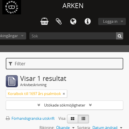
ARKEN
Logga in
ökingångar
Filter
Visar 1 resultat
Arkivbeskrivning
Koralbok till 1697 års psalmbok
Utökade sökmöjligheter
Förhandsgranska utskrift
Visa:
Riktning:
Ökande
Sortera:
Datum ändrad