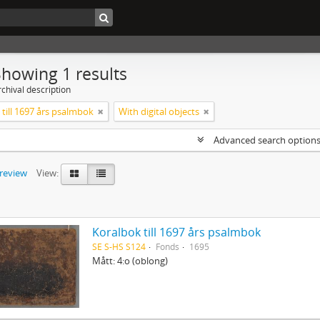
Showing 1 results
chival description
till 1697 års psalmbok
With digital objects
Advanced search option
preview
View:
Koralbok till 1697 års psalmbok
SE S-HS S124
Fonds
1695
Mått: 4:o (oblong)