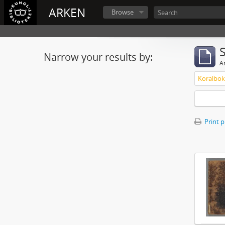
ARKEN
Browse
Narrow your results by:
Ar
Koralbok 
Print 