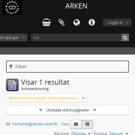
ARKEN
Logga in
ökingångar
Filter
Visar 1 resultat
Arkivbeskrivning
Agnes Hammarskjöld. Hyllningsadresser på 60-årsdagen
Utökade sökmöjligheter
Förhandsgranska utskrift
Visa:
Riktning:
Ökande
Sortera:
Signum