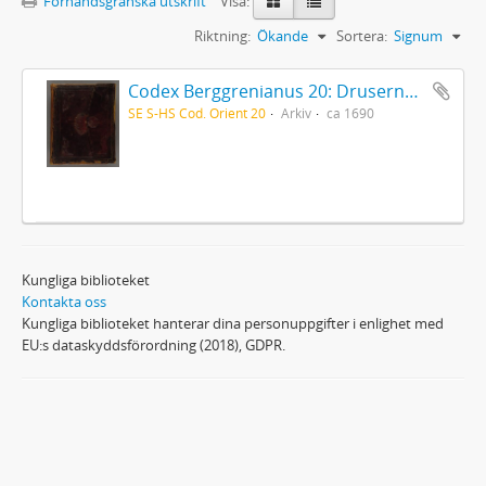
Förhandsgranska utskrift
Visa:
Riktning:
Ökande
Sortera:
Signum
Codex Berggrenianus 20: Drusernas på Libanon heliga bok
SE S-HS Cod. Orient 20
Arkiv
ca 1690
Kungliga biblioteket
Kontakta oss
Kungliga biblioteket hanterar dina personuppgifter i enlighet med
EU:s dataskyddsförordning (2018), GDPR.