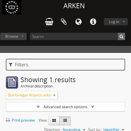
ARKEN
Log in
Browse
Filters
Showing 1 results
Archival description
Bokförlaget Atlantis arkiv
Advanced search options
Print preview
View:
Direction:
Ascending
Sort by:
Identifier