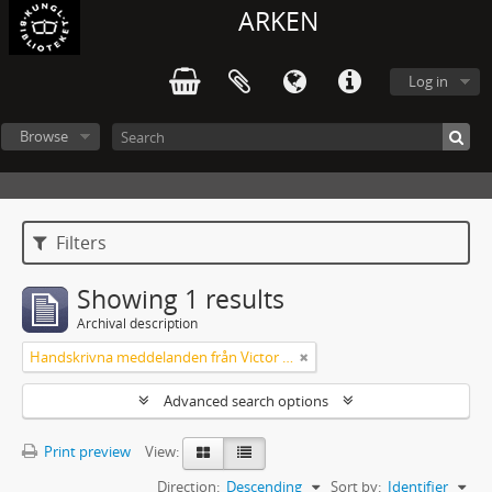
ARKEN
Log in
Browse
Filters
Showing 1 results
Archival description
Handskrivna meddelanden från Victor Arendorff
Advanced search options
Print preview
View:
Direction:
Descending
Sort by:
Identifier