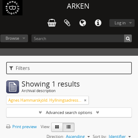
ARKEN
Log in
Browse
Filters
Showing 1 results
Archival description
Agnes Hammarskjöld. Hyllningsadresser på 60-årsdagen
Advanced search options
Print preview
View:
Direction:
Ascending
Sort by:
Identifier