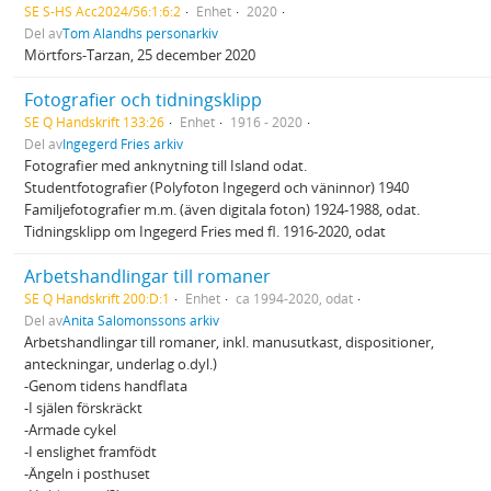
SE S-HS Acc2024/56:1:6:2
Enhet
2020
Del av
Tom Alandhs personarkiv
Mörtfors-Tarzan, 25 december 2020
Fotografier och tidningsklipp
SE Q Handskrift 133:26
Enhet
1916 - 2020
Del av
Ingegerd Fries arkiv
Fotografier med anknytning till Island odat.
Studentfotografier (Polyfoton Ingegerd och väninnor) 1940
Familjefotografier m.m. (även digitala foton) 1924-1988, odat.
Tidningsklipp om Ingegerd Fries med fl. 1916-2020, odat
Arbetshandlingar till romaner
SE Q Handskrift 200:D:1
Enhet
ca 1994-2020, odat
Del av
Anita Salomonssons arkiv
Arbetshandlingar till romaner, inkl. manusutkast, dispositioner,
anteckningar, underlag o.dyl.)
-Genom tidens handflata
-I själen förskräckt
-Armade cykel
-I enslighet framfödt
-Ängeln i posthuset