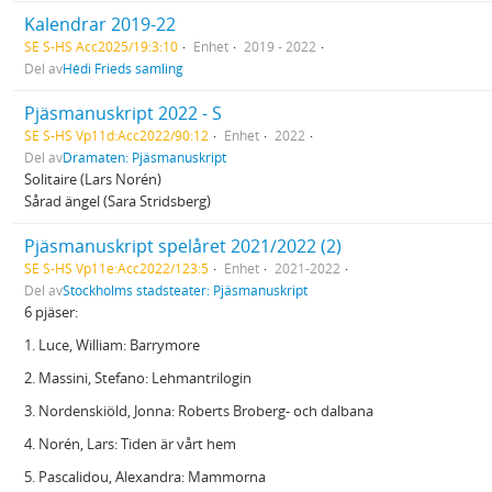
Kalendrar 2019-22
SE S-HS Acc2025/19:3:10
Enhet
2019 - 2022
Del av
Hédi Frieds samling
Pjäsmanuskript 2022 - S
SE S-HS Vp11d:Acc2022/90:12
Enhet
2022
Del av
Dramaten: Pjäsmanuskript
Solitaire (Lars Norén)
Sårad ängel (Sara Stridsberg)
Pjäsmanuskript spelåret 2021/2022 (2)
SE S-HS Vp11e:Acc2022/123:5
Enhet
2021-2022
Del av
Stockholms stadsteater: Pjäsmanuskript
6 pjäser:
1. Luce, William: Barrymore
2. Massini, Stefano: Lehmantrilogin
3. Nordenskiöld, Jonna: Roberts Broberg- och dalbana
4. Norén, Lars: Tiden är vårt hem
5. Pascalidou, Alexandra: Mammorna