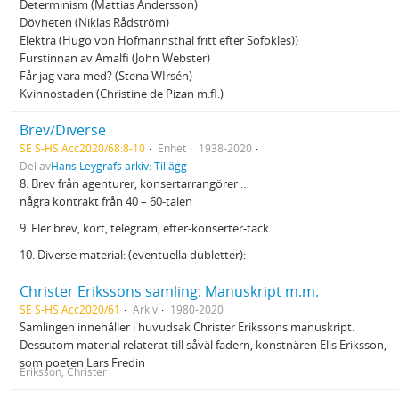
Determinism (Mattias Andersson)
Dövheten (Niklas Rådström)
Elektra (Hugo von Hofmannsthal fritt efter Sofokles))
Furstinnan av Amalfi (John Webster)
Får jag vara med? (Stena WIrsén)
Kvinnostaden (Christine de Pizan m.fl.)
Brev/Diverse
SE S-HS Acc2020/68:8-10
Enhet
1938-2020
Del av
Hans Leygrafs arkiv: Tillägg
8. Brev från agenturer, konsertarrangörer …
några kontrakt från 40 – 60-talen
9. Fler brev, kort, telegram, efter-konserter-tack….
10. Diverse material: (eventuella dubletter):
Christer Erikssons samling: Manuskript m.m.
SE S-HS Acc2020/61
Arkiv
1980-2020
Samlingen innehåller i huvudsak Christer Erikssons manuskript.
Dessutom material relaterat till såväl fadern, konstnären Elis Eriksson,
som poeten Lars Fredin
Eriksson, Christer