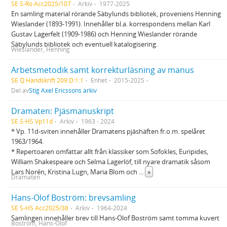
SE S-Ro Acc2025/107
Arkiv
1977-2025
En samling material rörande Säbylunds bibliotek, proveniens Henning
Wieslander (1893-1991). Innehåller bl.a. korrespondens mellan Karl
Gustav Lagerfelt (1909-1986) och Henning Wieslander rörande
Säbylunds bibliotek och eventuell katalogisering.
Wieslander, Henning
Arbetsmetodik samt korrekturläsning av manus
SE Q Handskrift 209:D:1:1
Enhet
2015-2025
Del av
Stig Axel Ericssons arkiv
Dramaten: Pjäsmanuskript
SE S-HS Vp11d
Arkiv
1963 - 2024
* Vp. 11d-sviten innehåller Dramatens pjäshäften fr.o.m. spelåret
1963/1964.
* Repertoaren omfattar allt från klassiker som Sofokles, Euripides,
William Shakespeare och Selma Lagerlöf, till nyare dramatik såsom
Lars Norén, Kristina Lugn, Maria Blom och
...
»
Dramaten
Hans-Olof Boström: brevsamling
SE S-HS Acc2025/38
Arkiv
1964-2024
Samlingen innehåller brev till Hans-Olof Boström samt tomma kuvert
Boström, Hans-Olof