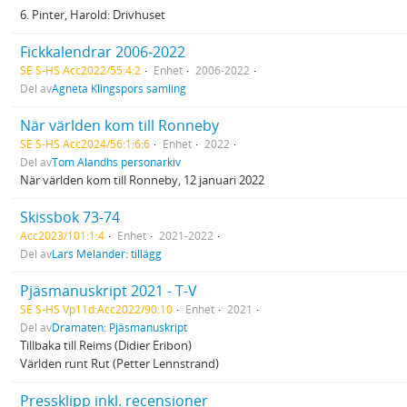
6. Pinter, Harold: Drivhuset
Fickkalendrar 2006-2022
SE S-HS Acc2022/55:4:2
Enhet
2006-2022
Del av
Agneta Klingspors samling
När världen kom till Ronneby
SE S-HS Acc2024/56:1:6:6
Enhet
2022
Del av
Tom Alandhs personarkiv
När världen kom till Ronneby, 12 januari 2022
Skissbok 73-74
Acc2023/101:1:4
Enhet
2021-2022
Del av
Lars Melander: tillägg
Pjäsmanuskript 2021 - T-V
SE S-HS Vp11d:Acc2022/90:10
Enhet
2021
Del av
Dramaten: Pjäsmanuskript
Tillbaka till Reims (Didier Eribon)
Världen runt Rut (Petter Lennstrand)
Pressklipp inkl. recensioner