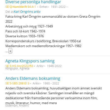
Diverse personliga handlingar
SE Q Handskrift 94:A:1
Enhet
1931-2022
Del av
Karl Örngrims arkiv
Fakta kring Karl Örngrim sammanställd av dottern Greta Örngrim
2022
Arbetsintyg och intyg 1927–1949
Pass och Id-kort 1942–1974
Diverse kvitton 1933–1976
Korrespondenskurs i bokföring, Brevskolan 1950-tal
Medlemskort och medlemsförteckningar 1957–1982
...
»
Agneta Klingspors samling
SE S-HS Acc2022/55
Arkiv
1946-2022
Klingspor, Agneta
Anders Eldemans boksamling
SE S-SBS 288 El 3
Arkiv
1960 - 2022
Anders Eldemans boksamling, huvudsakligen inom ämnet svenskt
nöjesliv och svenska kåsörer. Samlingen innehåller en mängd
dedikationer från framstående personer verksamma inom film,
musik, litteratur, humor, med mera
Eldeman, Anders