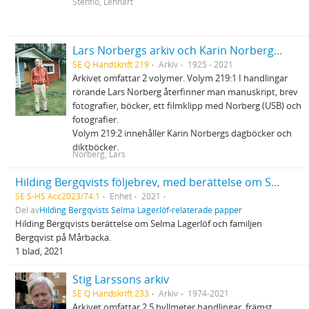
Stenflo, Lennart
Lars Norbergs arkiv och Karin Norbergs arkiv
SE Q Handskrift 219
Arkiv
1925 - 2021
Arkivet omfattar 2 volymer. Volym 219:1 I handlingar
rörande Lars Norberg återfinner man manuskript, brev
fotografier, böcker, ett filmklipp med Norberg (USB) och
fotografier.
Volym 219:2 innehåller Karin Norbergs dagböcker och
diktböcker.
Norberg, Lars
Hilding Bergqvists följebrev, med berättelse om Selma Lagerlöf och familjen Bergqvist på Mårbacka.
SE S-HS Acc2023/74:1
Enhet
2021
Del av
Hilding Bergqvists Selma Lagerlöf-relaterade papper
Hilding Bergqvists berättelse om Selma Lagerlöf och familjen
Bergqvist på Mårbacka.
1 blad, 2021
Stig Larssons arkiv
SE Q Handskrift 233
Arkiv
1974-2021
Arkivet omfattar 2,5 hyllmeter handlingar, främst