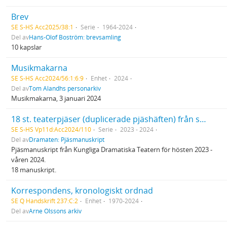
Brev
SE S-HS Acc2025/38:1
Serie
1964-2024
Del av
Hans-Olof Boström: brevsamling
10 kapslar
Musikmakarna
SE S-HS Acc2024/56:1:6:9
Enhet
2024
Del av
Tom Alandhs personarkiv
Musikmakarna, 3 januari 2024
18 st. teaterpjäser (duplicerade pjäshäften) från spelåret 2023/2024
SE S-HS Vp11d:Acc2024/110
Serie
2023 - 2024
Del av
Dramaten: Pjäsmanuskript
Pjäsmanuskript från Kungliga Dramatiska Teatern för hösten 2023 -
våren 2024.
18 manuskript.
Korrespondens, kronologiskt ordnad
SE Q Handskrift 237:C:2
Enhet
1970-2024
Del av
Arne Olssons arkiv