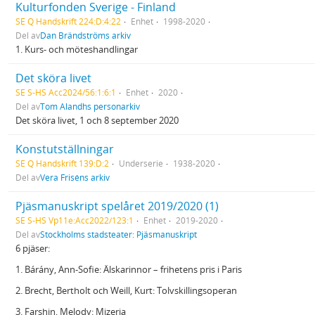
Kulturfonden Sverige - Finland
SE Q Handskrift 224:D:4:22
Enhet
1998-2020
Del av
Dan Brändströms arkiv
1. Kurs- och möteshandlingar
Det sköra livet
SE S-HS Acc2024/56:1:6:1
Enhet
2020
Del av
Tom Alandhs personarkiv
Det sköra livet, 1 och 8 september 2020
Konstutställningar
SE Q Handskrift 139:D:2
Underserie
1938-2020
Del av
Vera Friséns arkiv
Pjäsmanuskript spelåret 2019/2020 (1)
SE S-HS Vp11e:Acc2022/123:1
Enhet
2019-2020
Del av
Stockholms stadsteater: Pjäsmanuskript
6 pjäser:
1. Bárány, Ann-Sofie: Älskarinnor – frihetens pris i Paris
2. Brecht, Bertholt och Weill, Kurt: Tolvskillingsoperan
3. Farshin, Melody: Mizeria