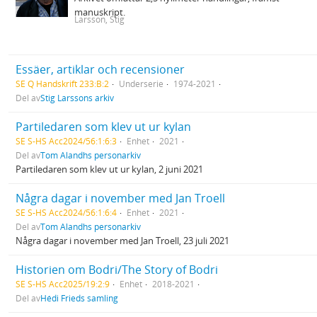
manuskript.
Larsson, Stig
Essäer, artiklar och recensioner
SE Q Handskrift 233:B:2
Underserie
1974-2021
Del av
Stig Larssons arkiv
Partiledaren som klev ut ur kylan
SE S-HS Acc2024/56:1:6:3
Enhet
2021
Del av
Tom Alandhs personarkiv
Partiledaren som klev ut ur kylan, 2 juni 2021
Några dagar i november med Jan Troell
SE S-HS Acc2024/56:1:6:4
Enhet
2021
Del av
Tom Alandhs personarkiv
Några dagar i november med Jan Troell, 23 juli 2021
Historien om Bodri/The Story of Bodri
SE S-HS Acc2025/19:2:9
Enhet
2018-2021
Del av
Hédi Frieds samling