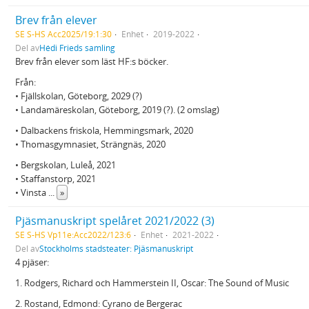
Brev från elever
SE S-HS Acc2025/19:1:30
Enhet
2019-2022
Del av
Hédi Frieds samling
Brev från elever som läst HF:s böcker.
Från:
• Fjällskolan, Göteborg, 2029 (?)
• Landamäreskolan, Göteborg, 2019 (?). (2 omslag)
• Dalbackens friskola, Hemmingsmark, 2020
• Thomasgymnasiet, Strängnäs, 2020
• Bergskolan, Luleå, 2021
• Staffanstorp, 2021
• Vinsta
...
»
Pjäsmanuskript spelåret 2021/2022 (3)
SE S-HS Vp11e:Acc2022/123:6
Enhet
2021-2022
Del av
Stockholms stadsteater: Pjäsmanuskript
4 pjäser:
1. Rodgers, Richard och Hammerstein II, Oscar: The Sound of Music
2. Rostand, Edmond: Cyrano de Bergerac