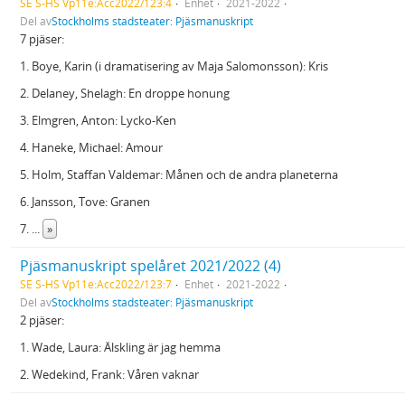
SE S-HS Vp11e:Acc2022/123:4
Enhet
2021-2022
Del av
Stockholms stadsteater: Pjäsmanuskript
7 pjäser:
1. Boye, Karin (i dramatisering av Maja Salomonsson): Kris
2. Delaney, Shelagh: En droppe honung
3. Elmgren, Anton: Lycko-Ken
4. Haneke, Michael: Amour
5. Holm, Staffan Valdemar: Månen och de andra planeterna
6. Jansson, Tove: Granen
7.
...
»
Pjäsmanuskript spelåret 2021/2022 (4)
SE S-HS Vp11e:Acc2022/123:7
Enhet
2021-2022
Del av
Stockholms stadsteater: Pjäsmanuskript
2 pjäser:
1. Wade, Laura: Älskling är jag hemma
2. Wedekind, Frank: Våren vaknar