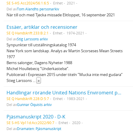
SE S-HS Acc2024/56:1:6:5
Enhet
2021
Del av
Tom Alandhs personarkiv
När till och med Tjecka missade Elitloppet, 16 september 2021
Essäer, artiklar och recensioner
SE Q Handskrift 233:B:2:1
Enhet
1974-2021
Del av
Stig Larssons arkiv
Synpunkter till utställningskatalog 1974
New York som landskap. Analys av Martin Scorseses Mean Streets
1977
Berns salonger, Dagens Nyheter 1988
Michel Houllebecq ”Underkastelse”.
Publicerad i Expressen 2015 under titeln ”Mucka inte med gudara”
Stieg Larssons
...
»
Handlingar rörande United Nations Enviroment program, UNEP och handlingar rörande Committe for Reserch Policy, CNERP.
SE Q Handskrift 228:D:5:7
Enhet
1983-2021
Del av
Gunnar Öquists arkiv
Pjäsmanuskript 2020 - D-K
SE S-HS Vp11d:Acc2022/90:7
Enhet
2020
Del av
Dramaten: Pjäsmanuskript