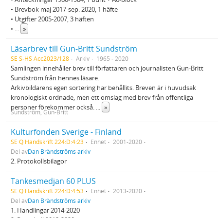
• Brevbok maj 2017-sep. 2020, 1 häfte
• Utgifter 2005-2007, 3 häften
•
...
»
Läsarbrev till Gun-Britt Sundström
SE S-HS Acc2023/128
Arkiv
1965 - 2020
Samlingen innehåller brev till författaren och journalisten Gun-Britt
Sundström från hennes läsare.
Arkivbildarens egen sortering har behållits. Breven är i huvudsak
kronologiskt ordnade, men ett omslag med brev från offentliga
personer förekommer också.
...
»
Sundström, Gun-Britt
Kulturfonden Sverige - Finland
SE Q Handskrift 224:D:4:23
Enhet
2001-2020
Del av
Dan Brändströms arkiv
2. Protokollsbilagor
Tankesmedjan 60 PLUS
SE Q Handskrift 224:D:4:53
Enhet
2013-2020
Del av
Dan Brändströms arkiv
1. Handlingar 2014-2020