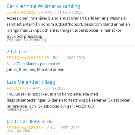
Carl-Henning Wijkmarks samling
SE S-HS Acc2023/70
Arkiv
ca 1933 - 2023
Accessionen innehåller b.and annat brev till Carl-Henning Wijkmark,
samt ett antal från honom (utkast/kopior); dessutom bland annat en
mängd manuskript och anteckningar, arbetsböcker, almanackor,
tryck och pressklipp.
Wijkmark, Carl-Henning
2020-talet
SE S-HS Acc2024/56:2:15
Enhet
2021-2023
Del av
Tom Alandhs personarkiv
Juholt, Ronneby, Min död är min
Lars Melander: tillägg
Acc2023/101
Arkiv
2016 - 2023
I huvudsak skissböcker, ibland kompletterade med
dagboksanteckningar. Bildar en fortsättning på serierna "Skissböcker
numrerade" och "Skissböcker övriga" i Acc2016/31
Melander, Lars
Jan Olov Ulléns arkiv
SE S-HS Acc2023/134
Arkiv
1957 - 2023
Ullén, Jan Olov