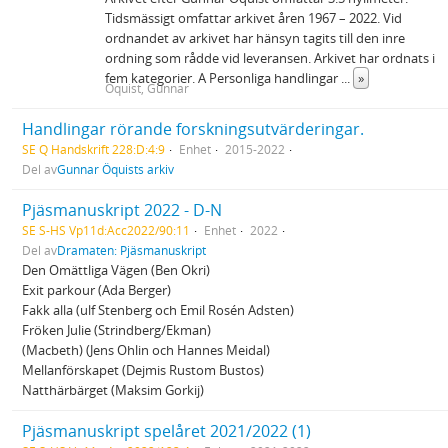
Tidsmässigt omfattar arkivet åren 1967 – 2022. Vid
ordnandet av arkivet har hänsyn tagits till den inre
ordning som rådde vid leveransen. Arkivet har ordnats i
fem kategorier. A Personliga handlingar
...
»
Öquist, Gunnar
Handlingar rörande forskningsutvärderingar.
SE Q Handskrift 228:D:4:9
Enhet
2015-2022
Del av
Gunnar Öquists arkiv
Pjäsmanuskript 2022 - D-N
SE S-HS Vp11d:Acc2022/90:11
Enhet
2022
Del av
Dramaten: Pjäsmanuskript
Den Omättliga Vägen (Ben Okri)
Exit parkour (Ada Berger)
Fakk alla (ulf Stenberg och Emil Rosén Adsten)
Fröken Julie (Strindberg/Ekman)
(Macbeth) (Jens Ohlin och Hannes Meidal)
Mellanförskapet (Dejmis Rustom Bustos)
Natthärbärget (Maksim Gorkij)
Pjäsmanuskript spelåret 2021/2022 (1)