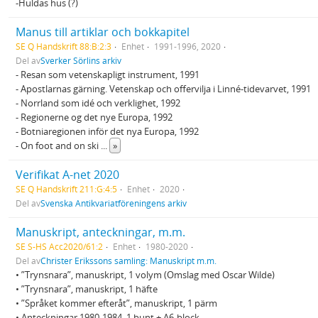
-Huldas hus (?)
Manus till artiklar och bokkapitel
SE Q Handskrift 88:B:2:3
Enhet
1991-1996, 2020
Del av
Sverker Sörlins arkiv
- Resan som vetenskapligt instrument, 1991
- Apostlarnas gärning. Vetenskap och offervilja i Linné-tidevarvet, 1991
- Norrland som idé och verklighet, 1992
- Regionerne og det nye Europa, 1992
- Botniaregionen inför det nya Europa, 1992
- On foot and on ski
...
»
Verifikat A-net 2020
SE Q Handskrift 211:G:4:5
Enhet
2020
Del av
Svenska Antikvariatföreningens arkiv
Manuskript, anteckningar, m.m.
SE S-HS Acc2020/61:2
Enhet
1980-2020
Del av
Christer Erikssons samling: Manuskript m.m.
• ”Trynsnara”, manuskript, 1 volym (Omslag med Oscar Wilde)
• ”Trynsnara”, manuskript, 1 häfte
• ”Språket kommer efteråt”, manuskript, 1 pärm
• Anteckningar 1980-1984, 1 bunt + A6-block