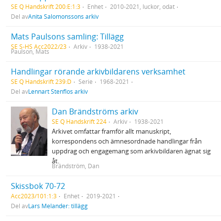
SE Q Handskrift 200:E:1:3
Enhet
2010-2021, luckor, odat
Del av
Anita Salomonssons arkiv
Mats Paulsons samling: Tillägg
SE S-HS Acc2022/23
Arkiv
1938-2021
Paulson, Mats
Handlingar rörande arkivbildarens verksamhet
SE Q Handskrift 239:D
Serie
1968-2021
Del av
Lennart Stenflos arkiv
Dan Brändströms arkiv
SE Q Handskrift 224
Arkiv
1938-2021
Arkivet omfattar framför allt manuskript,
korrespondens och ämnesordnade handlingar från
uppdrag och engagemang som arkivbildaren ägnat sig
åt.
Brändström, Dan
Skissbok 70-72
Acc2023/101:1:3
Enhet
2019-2021
Del av
Lars Melander: tillägg