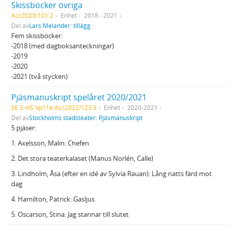
Skissböcker övriga
Acc2023/101:2
Enhet
2018 - 2021
Del av
Lars Melander: tillägg
Fem skissböcker:
-2018 (med dagboksanteckningar)
-2019
-2020
-2021 (två stycken)
Pjäsmanuskript spelåret 2020/2021
SE S-HS Vp11e:Acc2022/123:3
Enhet
2020-2021
Del av
Stockholms stadsteater: Pjäsmanuskript
5 pjäser:
1. Axelsson, Malin: Chefen
2. Det stora teaterkalaset (Manus Norlén, Calle)
3. Lindholm, Åsa (efter en idé av Sylvia Rauan): Lång natts färd mot
dag
4. Hamilton, Patrick: Gasljus
5. Oscarson, Stina: Jag stannar till slutet