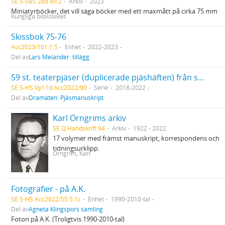
SE S-SBS 288 Mi 2
Arkiv
2023
Miniatyrböcker, det vill säga böcker med ett maxmått på cirka 75 mm
Kungliga biblioteket
Skissbok 75-76
Acc2023/101:1:5
Enhet
2022-2023
Del av
Lars Melander: tillägg
59 st. teaterpjäser (duplicerade pjäshäften) från spelåren 2018-2022.
SE S-HS Vp11d:Acc2022/90
Serie
2018-2022
Del av
Dramaten: Pjäsmanuskript
Karl Örngrims arkiv
SE Q Handskrift 94
Arkiv
1922 - 2022
17 volymer med främst manuskript, korrespondens och
tidningsurklipp.
Örngrim, Karl
Fotografier - på A.K.
SE S-HS Acc2022/55:5:1c
Enhet
1990-2010-tal
Del av
Agneta Klingspors samling
Foton på A.K. (Troligtvis 1990-2010-tal)