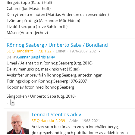
Bergets topp (Katori Hall)
Cabaret (Joe Masterhoff)
Den yttersta minuten (Mattias Anderson och ensemblen)
I väntan på att gå (Alexander Mör-Eidem)
Liv död sex pop (Tove Sahlin m.fl.)
Måsen (Anton Tjechov)
Rönnog Seaberg / Umberto Saba / Bondland
SE Q Handskrift 117:B:1:22
Enhet
1976-2007, 2021
Del av
Gunnar Balgårds arkiv
Umeå / Atlanta t o r: Rönnog Seaberg (utg. 2018)
Del av manuskript, maskinskrivet (15 sid)
Avskrifter ur brev från Rönnog Seaberg, anteckningar
Tidningsklipp om Rönnog Seaberg 1976-2007
Kopior av foton med Rönnog Seaberg
Sångboken / Umberto Saba (utg. 2018)
...
»
Lennart Stenflos arkiv
SE Q Handskrift 239
Arkiv
1968-2021
Arkivet som består av en volym innehåller betyg,
doktorsavhandling och publikationer av arkivbildaren.