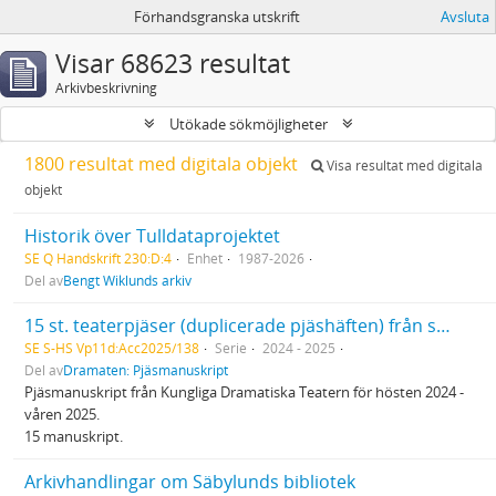
Förhandsgranska utskrift
Avsluta
Visar 68623 resultat
Arkivbeskrivning
Utökade sökmöjligheter
1800 resultat med digitala objekt
Visa resultat med digitala
objekt
Historik över Tulldataprojektet
SE Q Handskrift 230:D:4
Enhet
1987-2026
Del av
Bengt Wiklunds arkiv
15 st. teaterpjäser (duplicerade pjäshäften) från spelåret 2024/2025
SE S-HS Vp11d:Acc2025/138
Serie
2024 - 2025
Del av
Dramaten: Pjäsmanuskript
Pjäsmanuskript från Kungliga Dramatiska Teatern för hösten 2024 -
våren 2025.
15 manuskript.
Arkivhandlingar om Säbylunds bibliotek