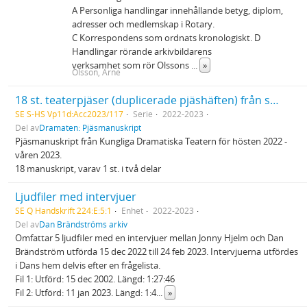
A Personliga handlingar innehållande betyg, diplom,
adresser och medlemskap i Rotary.
C Korrespondens som ordnats kronologiskt. D
Handlingar rörande arkivbildarens
verksamhet som rör Olssons
...
»
Olsson, Arne
18 st. teaterpjäser (duplicerade pjäshäften) från spelåret 2022/2023
SE S-HS Vp11d:Acc2023/117
Serie
2022-2023
Del av
Dramaten: Pjäsmanuskript
Pjäsmanuskript från Kungliga Dramatiska Teatern för hösten 2022 -
våren 2023.
18 manuskript, varav 1 st. i två delar
Ljudfiler med intervjuer
SE Q Handskrift 224:E:5:1
Enhet
2022-2023
Del av
Dan Brändströms arkiv
Omfattar 5 ljudfiler med en intervjuer mellan Jonny Hjelm och Dan
Brändström utförda 15 dec 2022 till 24 feb 2023. Intervjuerna utfördes
i Dans hem delvis efter en frågelista.
Fil 1: Utförd: 15 dec 2002. Längd: 1:27:46
Fil 2: Utförd: 11 jan 2023. Längd: 1:4
...
»