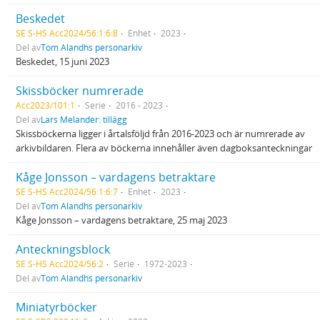
Beskedet
SE S-HS Acc2024/56:1:6:8
Enhet
2023
Del av
Tom Alandhs personarkiv
Beskedet, 15 juni 2023
Skissböcker numrerade
Acc2023/101:1
Serie
2016 - 2023
Del av
Lars Melander: tillägg
Skissböckerna ligger i årtalsföljd från 2016-2023 och är numrerade av
arkivbildaren. Flera av böckerna innehåller även dagboksanteckningar
Kåge Jonsson – vardagens betraktare
SE S-HS Acc2024/56:1:6:7
Enhet
2023
Del av
Tom Alandhs personarkiv
Kåge Jonsson – vardagens betraktare, 25 maj 2023
Anteckningsblock
SE S-HS Acc2024/56:2
Serie
1972-2023
Del av
Tom Alandhs personarkiv
Miniatyrböcker