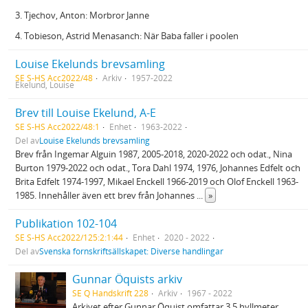
3. Tjechov, Anton: Morbror Janne
4. Tobieson, Astrid Menasanch: När Baba faller i poolen
Louise Ekelunds brevsamling
SE S-HS Acc2022/48
Arkiv
1957-2022
Ekelund, Louise
Brev till Louise Ekelund, A-E
SE S-HS Acc2022/48:1
Enhet
1963-2022
Del av
Louise Ekelunds brevsamling
Brev från Ingemar Alguin 1987, 2005-2018, 2020-2022 och odat., Nina
Burton 1979-2022 och odat., Tora Dahl 1974, 1976, Johannes Edfelt och
Brita Edfelt 1974-1997, Mikael Enckell 1966-2019 och Olof Enckell 1963-
1985. Innehåller även ett brev från Johannes
...
»
Publikation 102-104
SE S-HS Acc2022/125:2:1:44
Enhet
2020 - 2022
Del av
Svenska fornskriftsällskapet: Diverse handlingar
Gunnar Öquists arkiv
SE Q Handskrift 228
Arkiv
1967 - 2022
Arkivet efter Gunnar Öquist omfattar 3.5 hyllmeter.