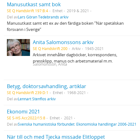
Manusutkast samt bok
SE Q Handskrift 197:B:4
Enhet
2019 & 2021
Del av
Lars Göran Tedebrands arkiv
Manusutkast samt ett ex av den färdiga boken ”När spetälskan
försvann i Sverige”
Anita Salomonssons arkiv
SE Q Handskrift 200
Arkiv
1945-2021
Arkivet innehåller dagböcker, korrespondens,
pressklipp, manus och arbetsmaterial m.m.
Salomonsson, Anita
Betyg, doktorsavhandling, artiklar
SE Q Handskrift 239:D:1
Enhet
1968-2021
Del av
Lennart Stenflos arkiv
Ekonomi 2021
SE S-HS Acc2022/15:8
Enhet
2021
Del av
Svenska humanistiska förbundet: Ekonomiska handlingar 2006-2021
När till och med Tjecka missade Elitloppet