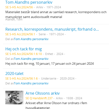
Tom Alandhs personarkiv
SE S-HS Acc2024/56
Arkiv
1971-2024
Materialet består bland annat av samlad research, korrespondens och
manuskript samt audiovisuellt material
Alandh, Tom
Research, korrespondens, manuskript, förhand och recensioner
SE S-HS Acc2024/56:1
Serie
1971-2024
Del av
Tom Alandhs personarkiv
Hej och tack för mig
SE S-HS Acc2024/56:1:6:10
Enhet
2024
Del av
Tom Alandhs personarkiv
Hej och tack för mig, 10 januari, 17 januari och 24 januari 2024
2020-talet
SE S-HS Acc2024/56:1:6
Underserie
2020-2024
Del av
Tom Alandhs personarkiv
Arne Olssons arkiv
SE Q Handskrift 237
Arkiv
1938 - 2024
Arkivet efter Arne Olsson har ordnats i fem
huvudkategorier.