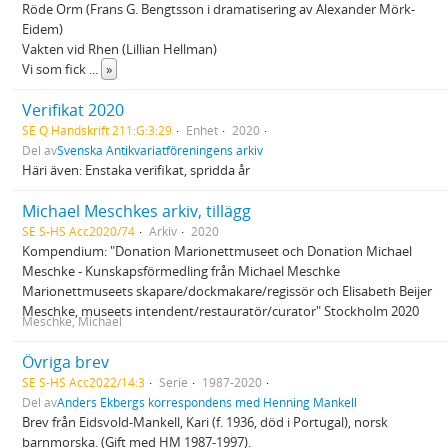
Röde Orm (Frans G. Bengtsson i dramatisering av Alexander Mörk-
Eidem)
Vakten vid Rhen (Lillian Hellman)
Vi som fick
...
»
Verifikat 2020
SE Q Handskrift 211:G:3:29
Enhet
2020
Del av
Svenska Antikvariatföreningens arkiv
Häri även: Enstaka verifikat, spridda år
Michael Meschkes arkiv, tillägg
SE S-HS Acc2020/74
Arkiv
2020
Kompendium: "Donation Marionettmuseet och Donation Michael
Meschke - Kunskapsförmedling från Michael Meschke
Marionettmuseets skapare/dockmakare/regissör och Elisabeth Beijer
Meschke, museets intendent/restauratör/curator" Stockholm 2020
Meschke, Michael
Övriga brev
SE S-HS Acc2022/14:3
Serie
1987-2020
Del av
Anders Ekbergs korrespondens med Henning Mankell
Brev från Eidsvold-Mankell, Kari (f. 1936, död i Portugal), norsk
barnmorska. (Gift med HM 1987-1997).