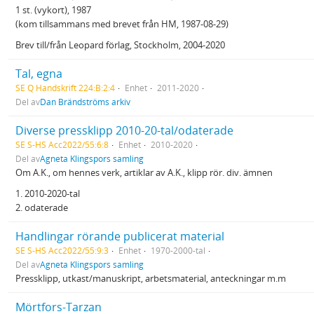
1 st. (vykort), 1987
(kom tillsammans med brevet från HM, 1987-08-29)
Brev till/från Leopard förlag, Stockholm, 2004-2020
Tal, egna
SE Q Handskrift 224:B:2:4
Enhet
2011-2020
Del av
Dan Brändströms arkiv
Diverse pressklipp 2010-20-tal/odaterade
SE S-HS Acc2022/55:6:8
Enhet
2010-2020
Del av
Agneta Klingspors samling
Om A.K., om hennes verk, artiklar av A.K., klipp rör. div. ämnen
1. 2010-2020-tal
2. odaterade
Handlingar rörande publicerat material
SE S-HS Acc2022/55:9:3
Enhet
1970-2000-tal
Del av
Agneta Klingspors samling
Pressklipp, utkast/manuskript, arbetsmaterial, anteckningar m.m
Mörtfors-Tarzan