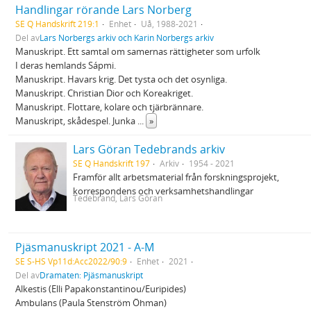
Handlingar rörande Lars Norberg
SE Q Handskrift 219:1
Enhet
Uå, 1988-2021
Del av
Lars Norbergs arkiv och Karin Norbergs arkiv
Manuskript. Ett samtal om samernas rättigheter som urfolk
I deras hemlands Sápmi.
Manuskript. Havars krig. Det tysta och det osynliga.
Manuskript. Christian Dior och Koreakriget.
Manuskript. Flottare, kolare och tjärbrännare.
Manuskript, skådespel. Junka
...
»
Lars Göran Tedebrands arkiv
SE Q Handskrift 197
Arkiv
1954 - 2021
Framför allt arbetsmaterial från forskningsprojekt,
korrespondens och verksamhetshandlingar
Tedebrand, Lars Göran
Pjäsmanuskript 2021 - A-M
SE S-HS Vp11d:Acc2022/90:9
Enhet
2021
Del av
Dramaten: Pjäsmanuskript
Alkestis (Elli Papakonstantinou/Euripides)
Ambulans (Paula Stenström Öhman)