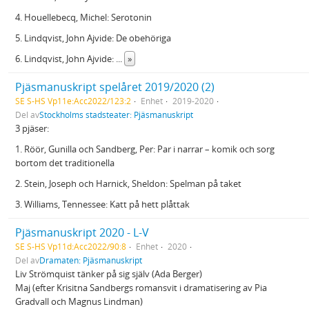
4. Houellebecq, Michel: Serotonin
5. Lindqvist, John Ajvide: De obehöriga
6. Lindqvist, John Ajvide:
...
»
Pjäsmanuskript spelåret 2019/2020 (2)
SE S-HS Vp11e:Acc2022/123:2
Enhet
2019-2020
Del av
Stockholms stadsteater: Pjäsmanuskript
3 pjäser:
1. Röör, Gunilla och Sandberg, Per: Par i narrar – komik och sorg
bortom det traditionella
2. Stein, Joseph och Harnick, Sheldon: Spelman på taket
3. Williams, Tennessee: Katt på hett plåttak
Pjäsmanuskript 2020 - L-V
SE S-HS Vp11d:Acc2022/90:8
Enhet
2020
Del av
Dramaten: Pjäsmanuskript
Liv Strömquist tänker på sig själv (Ada Berger)
Maj (efter Krisitna Sandbergs romansvit i dramatisering av Pia
Gradvall och Magnus Lindman)