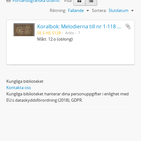
Förhandsgranska utskrift
Visa:
Riktning:
Fallande
Sortera:
Slutdatum
Koralbok: Melodierna till nr 1-118 uti Gamla Psalmboken, enstämmigt satta
SE S-HS S129
Arkiv
?
Mått: 12:o (oblong)
Kungliga biblioteket
Kontakta oss
Kungliga biblioteket hanterar dina personuppgifter i enlighet med
EU:s dataskyddsförordning (2018), GDPR.