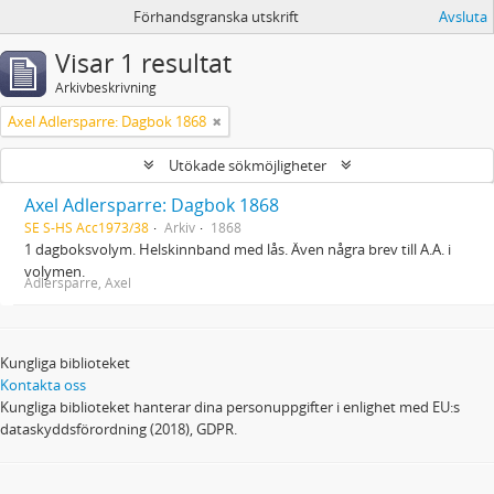
Förhandsgranska utskrift
Avsluta
Visar 1 resultat
Arkivbeskrivning
Axel Adlersparre: Dagbok 1868
Utökade sökmöjligheter
Axel Adlersparre: Dagbok 1868
SE S-HS Acc1973/38
Arkiv
1868
1 dagboksvolym. Helskinnband med lås. Även några brev till A.A. i
volymen.
Adlersparre, Axel
Kungliga biblioteket
Kontakta oss
Kungliga biblioteket hanterar dina personuppgifter i enlighet med EU:s
dataskyddsförordning (2018), GDPR.