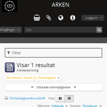
ARKEN
Logga in
ökingångar
Filter
Visar 1 resultat
Arkivbeskrivning
Nicodemus Tessin d.y: Resedagbok
Utökade sökmöjligheter
Förhandsgranska utskrift
Visa:
Riktning:
Fallande
Sortera:
Slutdatum