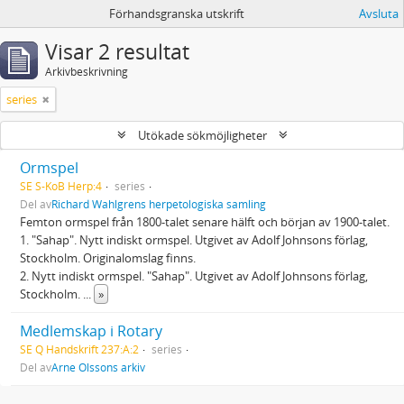
Förhandsgranska utskrift
Avsluta
Visar 2 resultat
Arkivbeskrivning
series
Utökade sökmöjligheter
Ormspel
SE S-KoB Herp:4
series
Del av
Richard Wahlgrens herpetologiska samling
Femton ormspel från 1800-talet senare hälft och början av 1900-talet.
1. "Sahap". Nytt indiskt ormspel. Utgivet av Adolf Johnsons förlag,
Stockholm. Originalomslag finns.
2. Nytt indiskt ormspel. "Sahap". Utgivet av Adolf Johnsons förlag,
Stockholm.
...
»
Medlemskap i Rotary
SE Q Handskrift 237:A:2
series
Del av
Arne Olssons arkiv