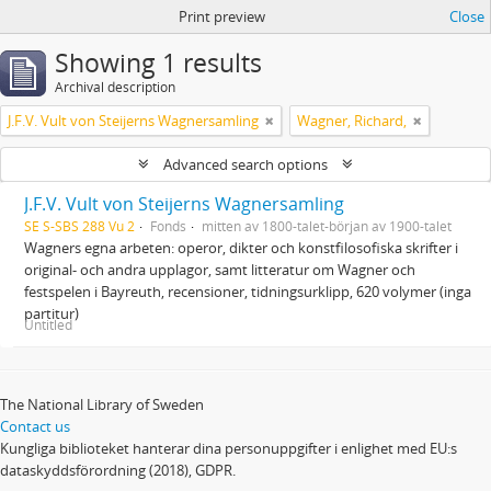
Print preview
Close
Showing 1 results
Archival description
J.F.V. Vult von Steijerns Wagnersamling
Wagner, Richard,
Advanced search options
J.F.V. Vult von Steijerns Wagnersamling
SE S-SBS 288 Vu 2
Fonds
mitten av 1800-talet-början av 1900-talet
Wagners egna arbeten: operor, dikter och konstfilosofiska skrifter i
original- och andra upplagor, samt litteratur om Wagner och
festspelen i Bayreuth, recensioner, tidningsurklipp, 620 volymer (inga
partitur)
Untitled
The National Library of Sweden
Contact us
Kungliga biblioteket hanterar dina personuppgifter i enlighet med EU:s
dataskyddsförordning (2018), GDPR.