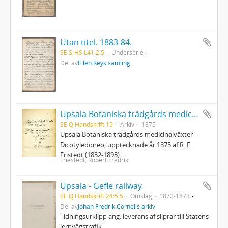
Utan titel. 1883-84.
SE S-HS L41:2:5
Underserie
Del av
Ellen Keys samling
Upsala Botaniska trädgårds medicinalväxter 1875
SE Q Handskrift 15
Arkiv
1875
Upsala Botaniska trädgårds medicinalväxter -
Dicotyledoneo, upptecknade år 1875 af R. F.
Fristedt (1832-1893)
Friestedt, Robert Fredrik
Upsala - Gefle railway
SE Q Handskrift 24:5:5
Omslag
1872-1873
Del av
Johan Fredrik Cornells arkiv
Tidningsurklipp ang. leverans af sliprar till Statens
jernvägstrafik.