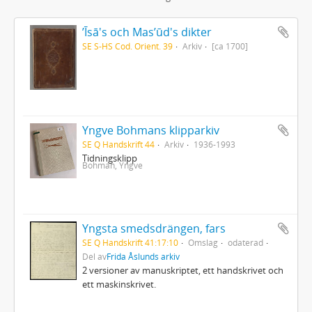
ʼĪsā's och Masʼūd's dikter
SE S-HS Cod. Orient. 39
Arkiv
[ca 1700]
Yngve Bohmans klipparkiv
SE Q Handskrift 44
Arkiv
1936-1993
Tidningsklipp
Bohman, Yngve
Yngsta smedsdrängen, fars
SE Q Handskrift 41:17:10
Omslag
odaterad
Del av
Frida Åslunds arkiv
2 versioner av manuskriptet, ett handskrivet och
ett maskinskrivet.