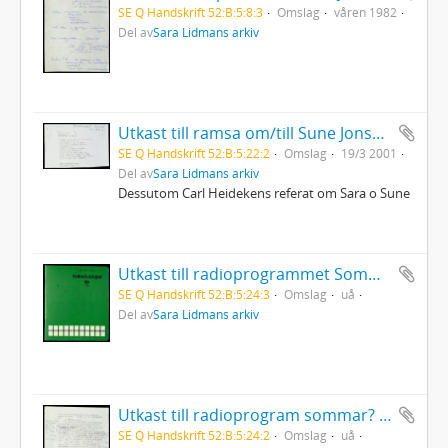
SE Q Handskrift 52:B:5:8:3
Omslag
våren 1982
Del av
Sara Lidmans arkiv
Utkast till ramsa om/till Sune Jonsson Länsmuseet i Umeå
SE Q Handskrift 52:B:5:22:2
Omslag
19/3 2001
Del av
Sara Lidmans arkiv
Dessutom Carl Heidekens referat om Sara o Sune
Utkast till radioprogrammet Sommar
SE Q Handskrift 52:B:5:24:3
Omslag
uå
Del av
Sara Lidmans arkiv
Utkast till radioprogram sommar? (ofullständigt)
SE Q Handskrift 52:B:5:24:2
Omslag
uå