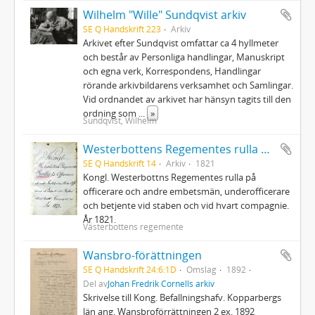
Wilhelm "Wille" Sundqvist arkiv
SE Q Handskrift 223
Arkiv
Arkivet efter Sundqvist omfattar ca 4 hyllmeter
och består av Personliga handlingar, Manuskript
och egna verk, Korrespondens, Handlingar
rörande arkivbildarens verksamhet och Samlingar.
Vid ordnandet av arkivet har hänsyn tagits till den
ordning som
...
»
Sundqvist, Wilhelm
Westerbottens Regementes rulla 1821
SE Q Handskrift 14
Arkiv
1821
Kongl. Westerbottns Regementes rulla på
officerare och andre embetsmän, underofficerare
och betjente vid staben och vid hvart compagnie.
År 1821.
Västerbottens regemente
Wansbro-förättningen
SE Q Handskrift 24:6:1D
Omslag
1892
Del av
Johan Fredrik Cornells arkiv
Skrivelse till Kong. Befallningshafv. Kopparbergs
län ang. Wansbroförrättningen 2 ex. 1892