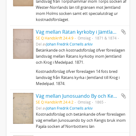
landsväg från Torpshammar inom Torps socken af
Wester-Norrlands län till gränsen mot Jemtland
inom Holms socken samt ett specialutdrag ur
kostnadsförslaget.
Väg mellan Rätan kyrkoby i Jämtland och Krog i Medelpad
SE Q Handskrift 24:4:9
Omslag
1871 & 1874
Del av
Johan Fredrik Cornells arkiv
Betänkande och kostnadsförslag öfver föreslagen
landsväg mellan Rätans kyrkoby inom Jemtland
och Krog i Medelpad. 1871.
Kostnadsförslag öfver föreslagen 14 fots bred
landsväg från Rätans kyrka i Jemtland till Krog i
Medelpad. 1874.
Väg mellan Junosuando By och Kengis Bruk
SE Q Handskrift 24:4:2
Omslag
1865
Del av
Johan Fredrik Cornells arkiv
Kostnadsförslag och betänkande öfver föreslagen
väg emellan Junosuando by och Kengis bruk inom
Pajala socken af Norrbottens län