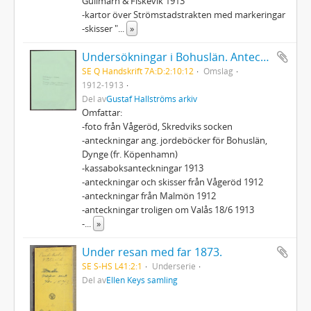
Gullmarn & Fiskevik 1913
-kartor över Strömstadstrakten med markeringar
-skisser "
...
»
Undersökningar i Bohuslän. Anteckningar, ritningar, räkenskaper, adresser, 1 fotografi, Vågeröd Skredsviks socken
SE Q Handskrift 7A:D:2:10:12
Omslag
1912-1913
Del av
Gustaf Hallströms arkiv
Omfattar:
-foto från Vågeröd, Skredviks socken
-anteckningar ang. jordeböcker för Bohuslän,
Dynge (fr. Köpenhamn)
-kassaboksanteckningar 1913
-anteckningar och skisser från Vågeröd 1912
-anteckningar från Malmön 1912
-anteckningar troligen om Valås 18/6 1913
-
...
»
Under resan med far 1873.
SE S-HS L41:2:1
Underserie
Del av
Ellen Keys samling