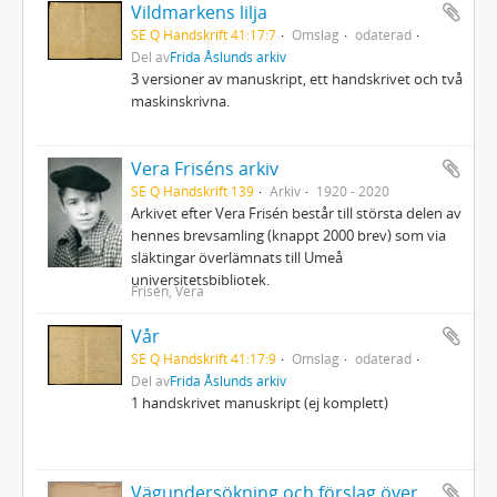
Vildmarkens lilja
SE Q Handskrift 41:17:7
Omslag
odaterad
Del av
Frida Åslunds arkiv
3 versioner av manuskript, ett handskrivet och två
maskinskrivna.
Vera Friséns arkiv
SE Q Handskrift 139
Arkiv
1920 - 2020
Arkivet efter Vera Frisén består till största delen av
hennes brevsamling (knappt 2000 brev) som via
släktingar överlämnats till Umeå
universitetsbibliotek.
Frisén, Vera
Vår
SE Q Handskrift 41:17:9
Omslag
odaterad
Del av
Frida Åslunds arkiv
1 handskrivet manuskript (ej komplett)
Vägundersökning och förslag över brobyggnad i Kalix