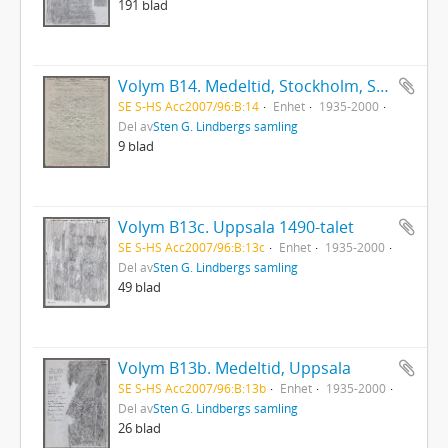
191 blad
Volym B14. Medeltid, Stockholm, Stierneld
SE S-HS Acc2007/96:B:14
Enhet
1935-2000
Del av
Sten G. Lindbergs samling
9 blad
Volym B13c. Uppsala 1490-talet
SE S-HS Acc2007/96:B:13c
Enhet
1935-2000
Del av
Sten G. Lindbergs samling
49 blad
Volym B13b. Medeltid, Uppsala
SE S-HS Acc2007/96:B:13b
Enhet
1935-2000
Del av
Sten G. Lindbergs samling
26 blad