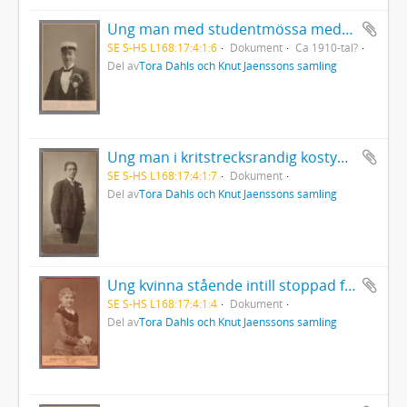
Ung man med studentmössa med lagerkrans fäst på vänster kavajslag - sannolikt Knut Jaensson
SE S-HS L168:17:4:1:6
Dokument
Ca 1910-tal?
Del av
Tora Dahls och Knut Jaenssons samling
Ung man i kritstrecksrandig kostym med cigarr i höger hand
SE S-HS L168:17:4:1:7
Dokument
Del av
Tora Dahls och Knut Jaenssons samling
Ung kvinna stående intill stoppad fåtölj
SE S-HS L168:17:4:1:4
Dokument
Del av
Tora Dahls och Knut Jaenssons samling