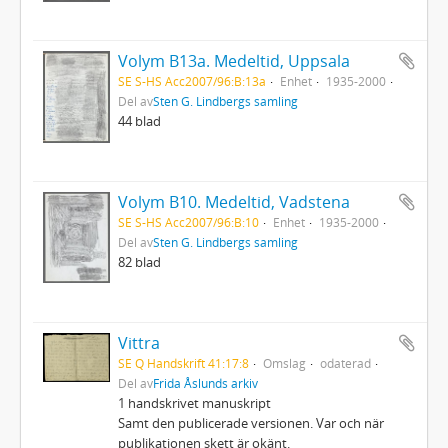
Volym B13a. Medeltid, Uppsala
SE S-HS Acc2007/96:B:13a
Enhet
1935-2000
Del av
Sten G. Lindbergs samling
44 blad
Volym B10. Medeltid, Vadstena
SE S-HS Acc2007/96:B:10
Enhet
1935-2000
Del av
Sten G. Lindbergs samling
82 blad
Vittra
SE Q Handskrift 41:17:8
Omslag
odaterad
Del av
Frida Åslunds arkiv
1 handskrivet manuskript
Samt den publicerade versionen. Var och när
publikationen skett är okänt.