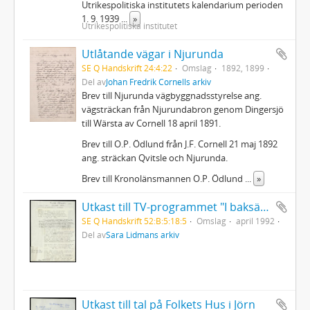
Utrikespolitiska institutets kalendarium perioden
1. 9. 1939
...
»
Utrikespolitiska institutet
Utlåtande vägar i Njurunda
SE Q Handskrift 24:4:22
Omslag
1892, 1899
Del av
Johan Fredrik Cornells arkiv
Brev till Njurunda vägbyggnadsstyrelse ang.
vägsträckan från Njurundabron genom Dingersjö
till Wärsta av Cornell 18 april 1891.
Brev till O.P. Ödlund från J.F. Cornell 21 maj 1892
ang. sträckan Qvitsle och Njurunda.
Brev till Kronolänsmannen O.P. Ödlund
...
»
Utkast till TV-programmet "I baksätet" Sara Lidman på Långholmen
SE Q Handskrift 52:B:5:18:5
Omslag
april 1992
Del av
Sara Lidmans arkiv
Utkast till tal på Folkets Hus i Jörn