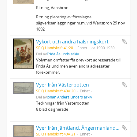
Ritning, Vansbron.
Ritning placering av föreslagna
sågverksanläggningar m.m. vid Wansbron 29 nov
1892
Vykort och andra hälsningskort
SE Q Handskrift 41:20
Enhet
ca 1900-1930
Del av
Frida Åslunds arkiv
Volymen omfattar ffa brevkort adresserade till
Frida Åslund men även andra adressater
förekommer.
Vyer från Västerbotten
SE Q Handskrift 40A:20
Enhet
Del av
Johan Anders Linders arkiv
Teckningar från Västerbotten
8 blad osignerade
Vyer från Jämtland, Ångermanland och Medelpad
SE Q Handskrift 40A:21
Enhet