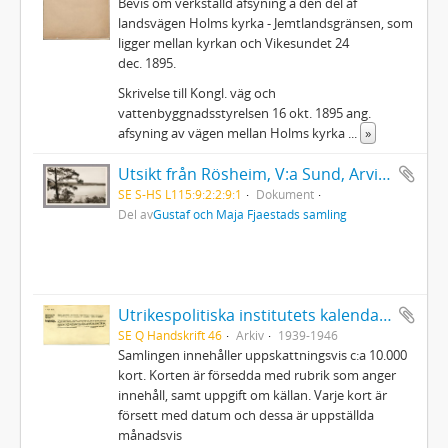
Bevis om verkställd afsyning å den del af
landsvägen Holms kyrka - Jemtlandsgränsen, som
ligger mellan kyrkan och Vikesundet 24
dec. 1895.
Skrivelse till Kongl. väg och
vattenbyggnadsstyrelsen 16 okt. 1895 ang.
afsyning av vägen mellan Holms kyrka
...
»
Utsikt från Rösheim, V:a Sund, Arvika
SE S-HS L115:9:2:2:9:1
Dokument
Del av
Gustaf och Maja Fjaestads samling
Utrikespolitiska institutets kalendarium
SE Q Handskrift 46
Arkiv
1939-1946
Samlingen innehåller uppskattningsvis c:a 10.000
kort. Korten är försedda med rubrik som anger
innehåll, samt uppgift om källan. Varje kort är
försett med datum och dessa är uppställda
månadsvis