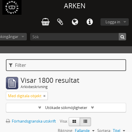
ARKEN
Logga in
ökingångar
Filter
Visar 1800 resultat
Arkivbeskrivning
Med digitala objekt
Utökade sökmöjligheter
Förhandsgranska utskrift
Visa:
Riktning:
Fallande
Sortera:
Titel