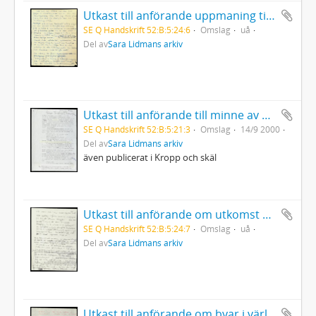
Utkast till anförande uppmaning till solidaritet
SE Q Handskrift 52:B:5:24:6
Omslag
uå
Del av
Sara Lidmans arkiv
Utkast till anförande till minne av Göran Tunström "Göran Tunströms andra hjärna" Musikhögskolan Göteborg
SE Q Handskrift 52:B:5:21:3
Omslag
14/9 2000
Del av
Sara Lidmans arkiv
även publicerat i Kropp och skäl
Utkast till anförande om utkomst möjligheter i Norrlands inland Luleå Tekniska högskola
SE Q Handskrift 52:B:5:24:7
Omslag
uå
Del av
Sara Lidmans arkiv
Utkast till anförande om byar i världen (hållet i Finland)