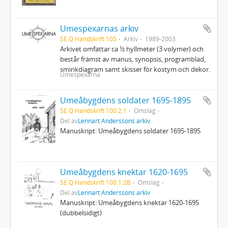
Umespexarnas arkiv
SE Q Handskrift 105
Arkiv
1989-2003
Arkivet omfattar ca ½ hyllmeter (3 volymer) och
består främst av manus, synopsis, programblad,
sminkdiagram samt skisser för kostym och dekor.
Umespexarna
Umeåbygdens soldater 1695-1895
SE Q Handskrift 100:2:1
Omslag
Del av
Lennart Anderssons arkiv
Manuskript: Umeåbygdens soldater 1695-1895
Umeåbygdens knektar 1620-1695
SE Q Handskrift 100:1:2B
Omslag
Del av
Lennart Anderssons arkiv
Manuskript: Umeåbygdens knektar 1620-1695
(dubbelsidigt)