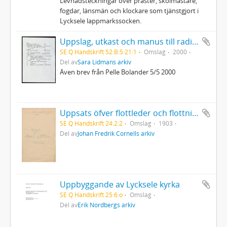
Levnadsteckningar över präster, skolmästare,
fogdar, länsmän och klockare som tjänstgjort i
Lycksele lappmarkssocken.
Uppslag, utkast och manus till radioprogrammet Sommar
SE Q Handskrift 52:B:5:21:1
Omslag
2000
Del av
Sara Lidmans arkiv
Även brev från Pelle Bolander 5/5 2000
Uppsats öfver flottleder och flottning i Norrland av J.F. Cornell, 1903
SE Q Handskrift 24:2:2
Omslag
1903
Del av
Johan Fredrik Cornells arkiv
Uppbyggande av Lycksele kyrka
SE Q Handskrift 25:6:o
Omslag
Del av
Erik Nordbergs arkiv