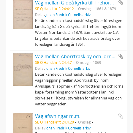
Väg mellan Gideå kyrka till Trehörningssjö
SE Q Handskrift 24:4:12
Omslag
1861 & 1879
Del av
Johan Fredrik Cornells arkiv
Betänkande och kostnadsförslag öfver föreslagen
landsväg från Gideå kyrka till Trehörningsjö inom
Wester-Norrlands län 1879. Samt avskrift av C.A.
Engbloms betänkande och kostnadsförslag över
föreslagen landsväg år 1861.
Väg mellan Aborrträsk by och Jörns kapellförsamling
SE Q Handskrift 24:4:7
Omslag
1869
Del av
Johan Fredrik Cornells arkiv
Betänkande och kostnadsförslag öfver föreslagen
väganläggning mellan Aborrträsk by inom
Arvidsjaurs lappmark af Norrbottens län och Jörns
kapellförsamling inom Västerbottens län inkl
skrivelse till Kongl. styrelsen för allmänna väg och
vattenbyggnader.
Väg afsyningar m.m.
SE Q Handskrift 24:4:20
Omslag
Del av
Johan Fredrik Cornells arkiv