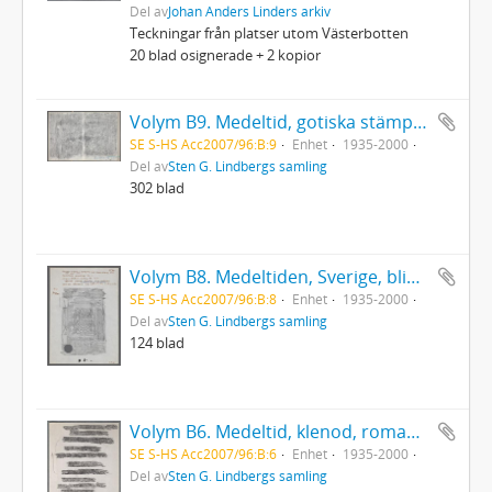
Del av
Johan Anders Linders arkiv
Teckningar från platser utom Västerbotten
20 blad osignerade + 2 kopior
Volym B9. Medeltid, gotiska stämplar, systematiskt
SE S-HS Acc2007/96:B:9
Enhet
1935-2000
Del av
Sten G. Lindbergs samling
302 blad
Volym B8. Medeltiden, Sverige, blindpressade avrivningar
SE S-HS Acc2007/96:B:8
Enhet
1935-2000
Del av
Sten G. Lindbergs samling
124 blad
Volym B6. Medeltid, klenod, romaneska lädersnitt, odekor
SE S-HS Acc2007/96:B:6
Enhet
1935-2000
Del av
Sten G. Lindbergs samling