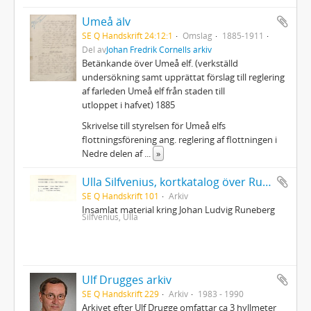
Umeå älv
SE Q Handskrift 24:12:1
Omslag
1885-1911
Del av
Johan Fredrik Cornells arkiv
Betänkande över Umeå elf. (verkställd
undersökning samt upprättat förslag till reglering
af farleden Umeå elf från staden till
utloppet i hafvet) 1885
Skrivelse till styrelsen för Umeå elfs
flottningsförening ang. reglering af flottningen i
Nedre delen af
...
»
Ulla Silfvenius, kortkatalog över Runebergslitteratur
SE Q Handskrift 101
Arkiv
Insamlat material kring Johan Ludvig Runeberg
Silfvenius, Ulla
Ulf Drugges arkiv
SE Q Handskrift 229
Arkiv
1983 - 1990
Arkivet efter Ulf Drugge omfattar ca 3 hyllmeter