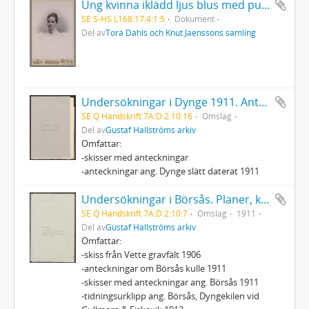
Ung kvinna iklädd ljus blus med puffärmar
SE S-HS L168:17:4:1:5
Dokument
Del av
Tora Dahls och Knut Jaenssons samling
Undersökningar i Dynge 1911. Anteckningar, planer
SE Q Handskrift 7A:D:2:10:16
Omslag
Del av
Gustaf Hallströms arkiv
Omfattar:
-skisser med anteckningar
-anteckningar ang. Dynge slätt daterat 1911
Undersökningar i Börsås. Planer, kartor, anteckningar, tidningsurklipp
SE Q Handskrift 7A:D:2:10:7
Omslag
1911
Del av
Gustaf Hallströms arkiv
Omfattar:
-skiss från Vette gravfält 1906
-anteckningar om Börsås kulle 1911
-skisser med anteckningar ang. Börsås 1911
-tidningsurklipp ang. Börsås, Dyngekilen vid