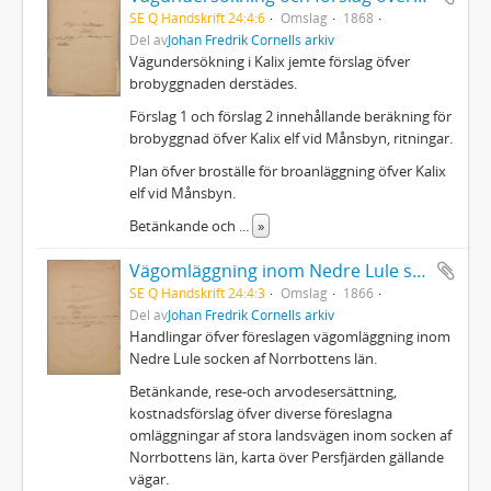
SE Q Handskrift 24:4:6
Omslag
1868
Del av
Johan Fredrik Cornells arkiv
Vägundersökning i Kalix jemte förslag öfver
brobyggnaden derstädes.
Förslag 1 och förslag 2 innehållande beräkning för
brobyggnad öfver Kalix elf vid Månsbyn, ritningar.
Plan öfver broställe för broanläggning öfver Kalix
elf vid Månsbyn.
Betänkande och
...
»
Vägomläggning inom Nedre Lule socken
SE Q Handskrift 24:4:3
Omslag
1866
Del av
Johan Fredrik Cornells arkiv
Handlingar öfver föreslagen vägomläggning inom
Nedre Lule socken af Norrbottens län.
Betänkande, rese-och arvodesersättning,
kostnadsförslag öfver diverse föreslagna
omläggningar af stora landsvägen inom socken af
Norrbottens län, karta över Persfjärden gällande
vägar.