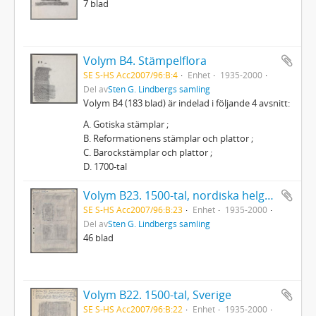
7 blad
Volym B4. Stämpelflora
SE S-HS Acc2007/96:B:4
Enhet
1935-2000
Del av
Sten G. Lindbergs samling
Volym B4 (183 blad) är indelad i följande 4 avsnitt:
A. Gotiska stämplar ;
B. Reformationens stämplar och plattor ;
C. Barockstämplar och plattor ;
D. 1700-tal
Volym B23. 1500-tal, nordiska helgonplattor, Rostock, Wittenberg, senare plattor, Johan III
SE S-HS Acc2007/96:B:23
Enhet
1935-2000
Del av
Sten G. Lindbergs samling
46 blad
Volym B22. 1500-tal, Sverige
SE S-HS Acc2007/96:B:22
Enhet
1935-2000