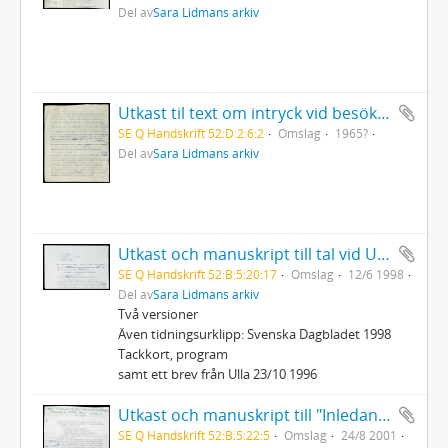
Del av
Sara Lidmans arkiv
Utkast til text om intryck vid besök i Vietnam
SE Q Handskrift 52:D:2:6:2
Omslag
1965?
Del av
Sara Lidmans arkiv
Utkast och manuskript till tal vid Ulla Torpes bår
SE Q Handskrift 52:B:5:20:17
Omslag
12/6 1998
Del av
Sara Lidmans arkiv
Två versioner
Även tidningsurklipp: Svenska Dagbladet 1998
Tackkort, program
samt ett brev från Ulla 23/10 1996
Utkast och manuskript till "Inledande ord före Sven David Sandströms musik till en Mölna-Elegi" på Slottet
SE Q Handskrift 52:B:5:22:5
Omslag
24/8 2001