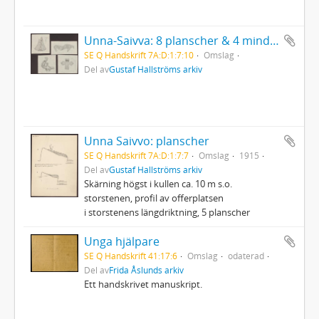
Unna-Saivva: 8 planscher & 4 mindre skisser
SE Q Handskrift 7A:D:1:7:10
Omslag
Del av
Gustaf Hallströms arkiv
Unna Saivvo: planscher
SE Q Handskrift 7A:D:1:7:7
Omslag
1915
Del av
Gustaf Hallströms arkiv
Skärning högst i kullen ca. 10 m s.o.
storstenen, profil av offerplatsen
i storstenens längdriktning, 5 planscher
Unga hjälpare
SE Q Handskrift 41:17:6
Omslag
odaterad
Del av
Frida Åslunds arkiv
Ett handskrivet manuskript.