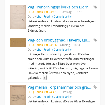
Väg Trehörningsjö kyrka och Björnavägen
SE Q Handskrift 24:4:13
Omslag
1879
Del av
Johan Fredrik Cornells arkiv
Betänkande och kostnadsförslag över föreslagen
landsväg mellan Trehörningsjö kyrka och
Björnavägen.
Väg- och brobyggnad, Haverö, Ljunga älv
SE Q Handskrift 24:3:6
Omslag
1883
Del av
Johan Fredrik Cornells arkiv
Ritningar för bro över Ljunga älv vid Kölsillre
smide och virke till över Säterån, arbetsritningar
med materialförslag till bro över bron över
Säterån, smide till Kölsillre bron, vägbyggnad inom
Haverö mellan Östavall och Nybo, kontrakt
gällande
...
»
Väg mellan Torpshammar och gränsen mot Jemtland inom Holms socken
SE Q Handskrift 24:4:10
Omslag
Del av
Johan Fredrik Cornells arkiv
Betänkande och kostnadsförslag öfver föreslagen