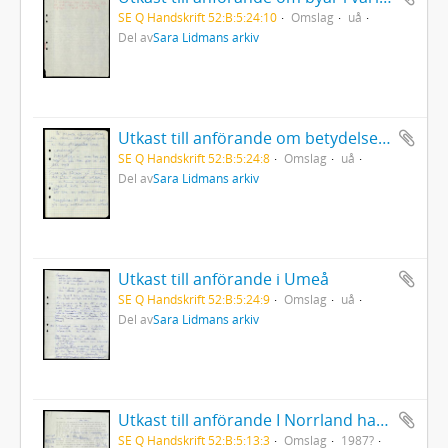
SE Q Handskrift 52:B:5:24:10
Omslag
uå
Del av
Sara Lidmans arkiv
Utkast till anförande om betydelsen av språket
SE Q Handskrift 52:B:5:24:8
Omslag
uå
Del av
Sara Lidmans arkiv
Utkast till anförande i Umeå
SE Q Handskrift 52:B:5:24:9
Omslag
uå
Del av
Sara Lidmans arkiv
Utkast till anförande I Norrland hava vi en stor del av Sverige
SE Q Handskrift 52:B:5:13:3
Omslag
1987?