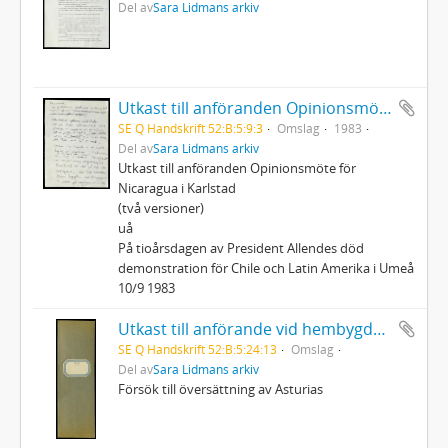
Del av
Sara Lidmans arkiv
Utkast till anföranden Opinionsmöte för Nicaragua i Karlstad m.m.
SE Q Handskrift 52:B:5:9:3
Omslag
1983
Del av
Sara Lidmans arkiv
Utkast till anföranden Opinionsmöte för
Nicaragua i Karlstad
(två versioner)
uå
På tioårsdagen av President Allendes död
demonstration för Chile och Latin Amerika i Umeå
10/9 1983
Utkast till anförande vid hembygdsdag i Åsele (Torvsjö kvarn)
SE Q Handskrift 52:B:5:24:13
Omslag
Del av
Sara Lidmans arkiv
Försök till översättning av Asturias