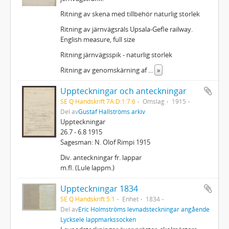
Ritning av skena med tillbehör naturlig storlek
Ritning av järnvägsräls Upsala-Gefle railway.
English measure, full size
Ritning järnvägsspik - naturlig storlek
Ritning av genomskärning af
...
»
Uppteckningar och anteckningar
SE Q Handskrift 7A:D:1:7:6
Omslag
1915
Del av
Gustaf Hallströms arkiv
Uppteckningar
26.7 - 6.8 1915
Sagesman: N. Olof Rimpi 1915
Div. anteckningar fr. lappar
m.fl. (Lule lappm.)
Uppteckningar 1834
SE Q Handskrift 5:1
Enhet
1834
Del av
Eric Holmströms levnadsteckningar angående
Lycksele lappmarkssocken