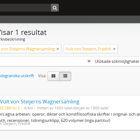
isar 1 resultat
rkivbeskrivning
lt von Steijerns Wagnersamling
Vult von Steijern, Fredrik
Utökade sökmöjlighete
dsgranska utskrift
Visa:
. Vult von Steijerns Wagnersamling
BS 288 Vu 2
Arkiv
mitten av 1800-talet-början av 1900-talet
s egna arbeten: operor, dikter och konstfilosofiska skrifter i original- och
th, recensioner, tidningsurklipp, 620 volymer (inga partitur)
n Steijern, Fredrik