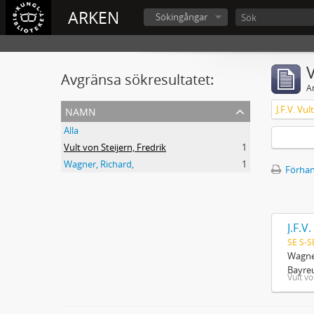
ARKEN
Sökingångar
V
Avgränsa sökresultatet:
A
namn
J.F.V. Vu
Alla
Vult von Steijern, Fredrik
1
Wagner, Richard,
1
Förhan
J.F.V
SE S-S
Wagner
Bayreu
Vult vo