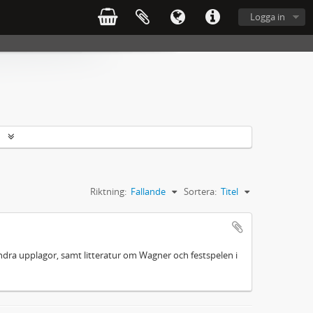
Logga in
r
Riktning:
Fallande
Sortera:
Titel
 andra upplagor, samt litteratur om Wagner och festspelen i