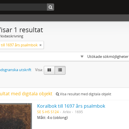
isar 1 resultat
rkivbeskrivning
till 1697 års psalmbok
Utökade sökmöjlighete
dsgranska utskrift
Visa:
ultat med digitala objekt
Visa resultat med digitala objekt
Koralbok till 1697 års psalmbok
SE S-HS S124
Arkiv
1695
Mått: 4:o (oblong)