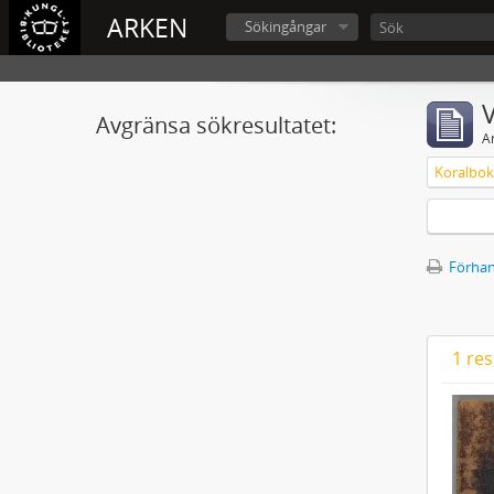
ARKEN
Sökingångar
V
Avgränsa sökresultatet:
A
Koralbok 
Förhan
1 res