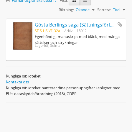
Förhandsgranska utskrift
Visa:
Riktning:
Ökande
Sortera:
Titel
Gösta Berlings saga (Sättningsförlagan)
SE S-HS Vf132a
Arkiv
1891?
Egenhändigt manuskript med bläck, med många
rättelser och strykningar
Lagerlöf, Selma
Kungliga biblioteket
Kontakta oss
Kungliga biblioteket hanterar dina personuppgifter i enlighet med
EU:s dataskyddsförordning (2018), GDPR.