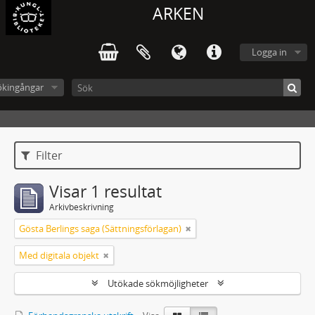
ARKEN
Logga in
ökingångar
Filter
Visar 1 resultat
Arkivbeskrivning
Gösta Berlings saga (Sättningsförlagan)
Med digitala objekt
Utökade sökmöjligheter