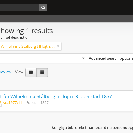
Showing 1 results
chival description
Brev från Wilhelmina Stålberg till löjtn. Ridderstad 1857
Advanced search option
preview
View:
från Wilhelmina Stålberg till löjtn. Ridderstad 1857
S Acc1977/11
Fonds
1857
ed
Kungliga biblioteket hanterar dina personuppg