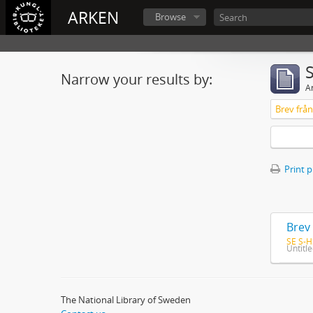
ARKEN
Browse
Narrow your results by:
Ar
Print 
Brev 
SE S-H
Untitl
The National Library of Sweden