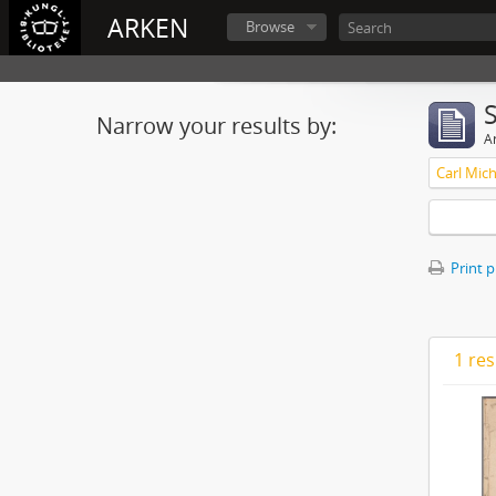
ARKEN
Browse
Narrow your results by:
Ar
Print 
1 res