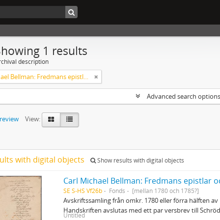
Showing 1 results
chival description
Carl Michael Bellman: Fredmans epistlar och sånger m.fl. Bellman-texter
Advanced search option
preview
View:
ults with digital objects
Show results with digital objects
Carl Michael Bellman: Fredmans epistlar o
SE S-HS Vf26b
Fonds
[mellan 1780 och 1785?]
Avskriftssamling från omkr. 1780 eller förra hälften av 
Handskriften avslutas med ett par versbrev till Schr
Untitled