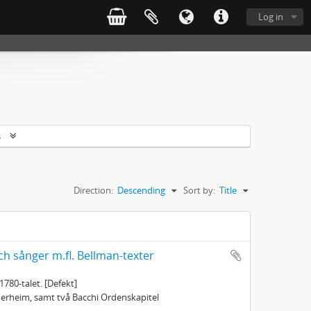
Log in
s
Direction:
Descending
Sort by:
Title
ch sånger m.fl. Bellman-texter
1780-talet. [Defekt]
öderheim, samt två Bacchi Ordenskapitel