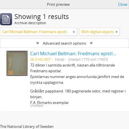
Print preview
Close
Showing 1 results
Archival description
Carl Michael Bellman: Fredmans epistlar m.m.
With digital objects
Advanced search options
Carl Michael Bellman: Fredmans epistlar m.m.
SE S-HS Vf27
Fonds
[mellan 1770 och 1790?]
72 dikter i samtida avskrift, nästan alla tillhörande
Fredmans epistlar.
Epistlarnas nummer anges annorlunda jämfört med de
tryckta upplagorna.
Gråblått pappband. 180 paginerade sidor, med register i
början.
F.A. Ekmarks exemplar
Untitled
The National Library of Sweden