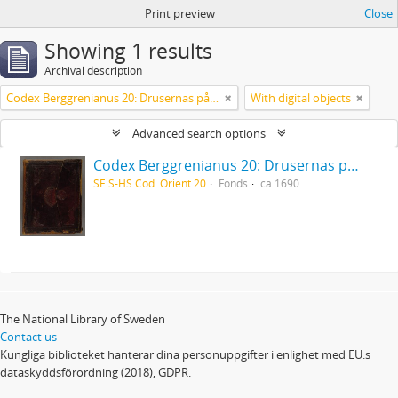
Print preview
Close
Showing 1 results
Archival description
Codex Berggrenianus 20: Drusernas på Libanon heliga bok
With digital objects
Advanced search options
Codex Berggrenianus 20: Drusernas på Libanon heliga bok
SE S-HS Cod. Orient 20
Fonds
ca 1690
The National Library of Sweden
Contact us
Kungliga biblioteket hanterar dina personuppgifter i enlighet med EU:s
dataskyddsförordning (2018), GDPR.