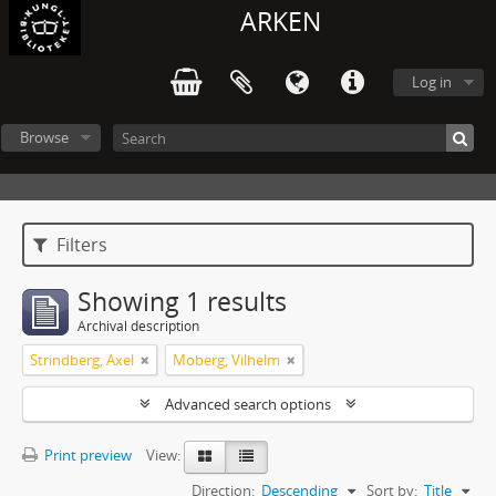
ARKEN
Log in
Browse
Filters
Showing 1 results
Archival description
Strindberg, Axel
Moberg, Vilhelm
Advanced search options
Print preview
View:
Direction:
Descending
Sort by:
Title