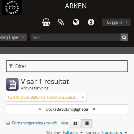
ARKEN
Logga in
ökingångar
Filter
Visar 1 resultat
Arkivbeskrivning
Carl Michael Bellman: Fredmans epistlar och sånger m.fl. Bellman-texter
Utökade sökmöjligheter
Förhandsgranska utskrift
Visa:
Riktning:
Fallande
Sortera:
Startdatum