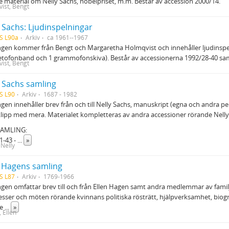
e material om Nelly Sachs, nobelpriset, m.m. Består av accession 2000/14.
ist, Bengt
 Sachs: Ljudinspelningar
S L90a
Arkiv
ca 1961--1967
gen kommer från Bengt och Margaretha Holmqvist och innehåller ljudinspelni
tofonband och 1 grammofonskiva). Består av accessionerna 1992/28-40 sa
ist, Bengt
y Sachs samling
S L90
Arkiv
1687 - 1982
gen innehåller brev från och till Nelly Sachs, manuskript (egna och andra per
lipp med mera. Materialet kompletteras av andra accessioner rörande Nelly
AMLING:
:1-43 -
...
»
 Nelly
n Hagens samling
S L87
Arkiv
1769-1966
gen omfattar brev till och från Ellen Hagen samt andra medlemmar av familj
sser och möten rörande kvinnans politiska rösträtt, hjälpverksamhet, biogr
se
...
»
 Ellen