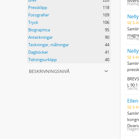
Brev
220
divers
Holmqv
Pressklipp
118
Fotografier
109
Nelly
Tryck
106
SE S-H
Samlin
Biographica
95
magne
Anteckningar
90
Holmqv
Teckningar, målningar
44
Nell
Dagböcker
41
SE S-H
Tidningsurklipp
40
Samlin
beskrivningsnivå
pressk
BREVS
L 90:1
Sachs,
Elle
SE S-H
Samlin
kongre
Diver
Hagen,