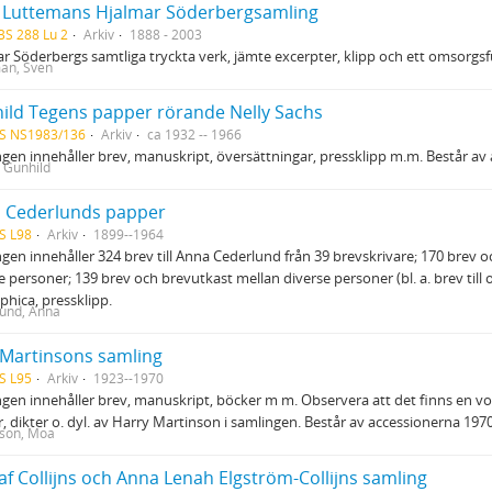
 Luttemans Hjalmar Söderbergsamling
BS 288 Lu 2
Arkiv
1888 - 2003
r Söderbergs samtliga tryckta verk, jämte excerpter, klipp och ett omsorgsf
an, Sven
ild Tegens papper rörande Nelly Sachs
HS NS1983/136
Arkiv
ca 1932 -- 1966
gen innehåller brev, manuskript, översättningar, pressklipp m.m. Består av
 Gunhild
 Cederlunds papper
S L98
Arkiv
1899--1964
gen innehåller 324 brev till Anna Cederlund från 39 brevskrivare; 170 brev o
e personer; 139 brev och brevutkast mellan diverse personer (bl. a. brev til
phica, pressklipp.
und, Anna
Martinsons samling
S L95
Arkiv
1923--1970
gen innehåller brev, manuskript, böcker m m. Observera att det finns en 
, dikter o. dyl. av Harry Martinson i samlingen. Består av accessionerna 197
son, Moa
af Collijns och Anna Lenah Elgström-Collijns samling