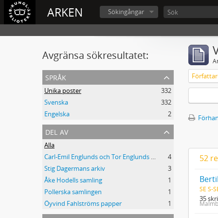
ARKEN
Sökingångar
V
Avgränsa sökresultatet:
A
språk
Författar
Unika poster
332
Svenska
332
Engelska
2
Förhan
del av
Alla
Carl-Emil Englunds och Tor Englunds arkiv
4
52 re
Stig Dagermans arkiv
3
Bert
Åke Hodells samling
1
SE S-S
Pollerska samlingen
1
35 skr
Öyvind Fahlströms papper
1
Malmbe