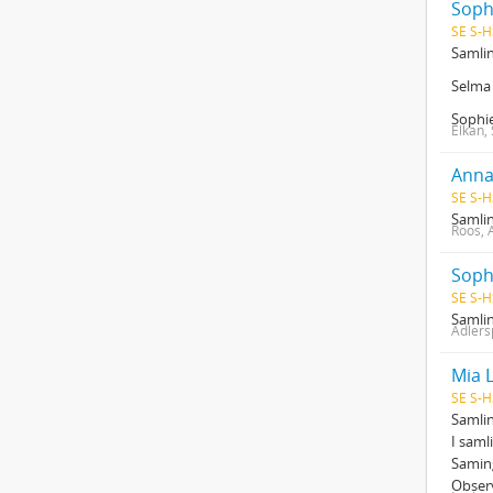
Soph
SE S-H
Samlin
Selma 
Sophie
Elkan,
Anna
SE S-H
Samlin
Roos, 
Soph
SE S-H
Samlin
Adlers
Mia 
SE S-H
Samlin
I saml
Samin
Observ