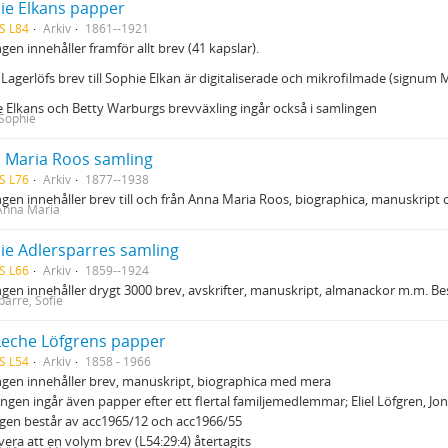
ie Elkans papper
S L84
Arkiv
1861--1921
gen innehåller framför allt brev (41 kapslar).
Lagerlöfs brev till Sophie Elkan är digitaliserade och mikrofilmade (signum M
 Elkans och Betty Warburgs brevväxling ingår också i samlingen
 Sophie
 Maria Roos samling
S L76
Arkiv
1877--1938
gen innehåller brev till och från Anna Maria Roos, biographica, manuskript 
Anna Maria
ie Adlersparres samling
S L66
Arkiv
1859--1924
gen innehåller drygt 3000 brev, avskrifter, manuskript, almanackor m.m. Be
parre, Sofie
Leche Löfgrens papper
S L54
Arkiv
1858 - 1966
gen innehåller brev, manuskript, biographica med mera
ingen ingår även papper efter ett flertal familjemedlemmar; Eliel Löfgren, Jo
gen består av acc1965/12 och acc1966/55
era att en volym brev (L54:29:4) återtagits