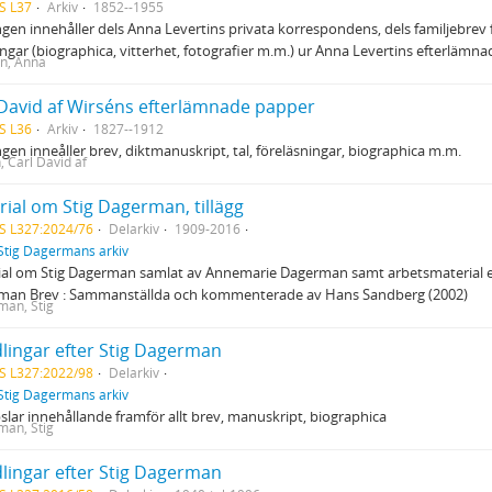
S L37
Arkiv
1852--1955
gen innehåller dels Anna Levertins privata korrespondens, dels familjebrev 
ngar (biographica, vitterhet, fotografier m.m.) ur Anna Levertins efterlämn
in, Anna
 David af Wirséns efterlämnade papper
S L36
Arkiv
1827--1912
gen inneåller brev, diktmanuskript, tal, föreläsningar, biographica m.m.
, Carl David af
rial om Stig Dagerman, tillägg
S L327:2024/76
Delarkiv
1909-2016
Stig Dagermans arkiv
al om Stig Dagerman samlat av Annemarie Dagerman samt arbetsmaterial ef
man Brev : Sammanställda och kommenterade av Hans Sandberg (2002)
an, Stig
lingar efter Stig Dagerman
S L327:2022/98
Delarkiv
Stig Dagermans arkiv
slar innehållande framför allt brev, manuskript, biographica
an, Stig
lingar efter Stig Dagerman