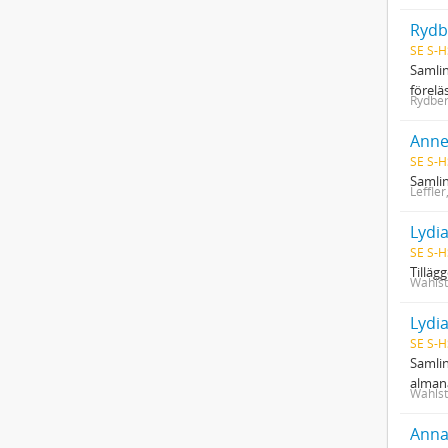
Rydb
SE S-H
Samlin
förelä
Rydber
Anne
SE S-H
Samlin
Leffle
Lydia
SE S-H
Tilläg
Wahlst
Lydi
SE S-H
Samlin
almana
Wahlst
Anna