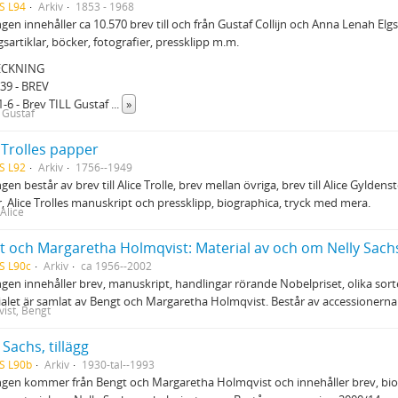
S L94
Arkiv
1853 - 1968
gen innehåller ca 10.570 brev till och från Gustaf Collijn och Anna Lenah Elg
gsartiklar, böcker, fotografier, pressklipp m.m.
ECKNING
-39 - BREV
:1-6 - Brev TILL Gustaf
...
»
, Gustaf
 Trolles papper
S L92
Arkiv
1756--1949
gen består av brev till Alice Trolle, brev mellan övriga, brev till Alice Gylde
r, Alice Trolles manuskript och pressklipp, biographica, tryck med mera.
 Alice
t och Margaretha Holmqvist: Material av och om Nelly Sach
S L90c
Arkiv
ca 1956--2002
gen innehåller brev, manuskript, handlingar rörande Nobelpriset, olika sort
alet är samlat av Bengt och Margaretha Holmqvist. Består av accessionerna
ist, Bengt
 Sachs, tillägg
S L90b
Arkiv
1930-tal--1993
gen kommer från Bengt och Margaretha Holmqvist och innehåller brev, biogr