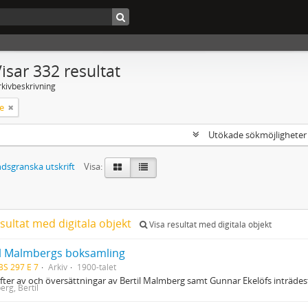
isar 332 resultat
rkivbeskrivning
e
Utökade sökmöjlighete
dsgranska utskrift
Visa:
sultat med digitala objekt
Visa resultat med digitala objekt
il Malmbergs boksamling
BS 297 E 7
Arkiv
1900-talet
ifter av och översättningar av Bertil Malmberg samt Gunnar Ekelöfs inträde
rg, Bertil