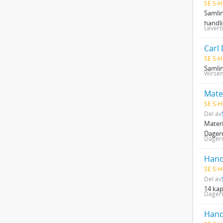
SE S-H
Samlin
handli
Levert
Carl
SE S-H
Samlin
Wirsén
Mate
SE S-H
Del av
Materi
Dager
Dagerm
Hand
SE S-H
Del av
14 kap
Dagerm
Hand