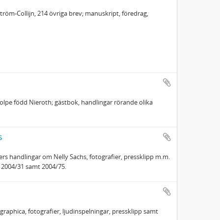
ström-Collijn, 214 övriga brev; manuskript, föredrag,
nstolpe född Nieroth; gästbok, handlingar rörande olika
s
ers handlingar om Nelly Sachs, fotografier, pressklipp m.m.
 2004/31 samt 2004/75.
aphica, fotografier, ljudinspelningar, pressklipp samt