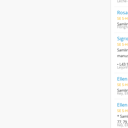
Leche-
Rosa
SE S-H
Samlin
Fitingh
Sigr
SE S-H
Samlin
manusk
• L43
Leijon
Ellen
SE S-H
Samlin
Key, El
Elle
SE S-H
* Saml
77, 79,
Key, El