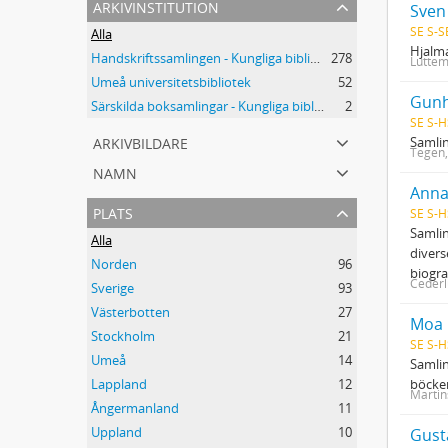
arkivinstitution
Sven
SE S-S
Alla
Hjalma
Handskriftssamlingen - Kungliga biblioteket
278
Luttem
Umeå universitetsbibliotek
52
Gunh
Särskilda boksamlingar - Kungliga biblioteket
2
SE S-
arkivbildare
Samlin
Tegen,
namn
Anna
plats
SE S-H
Samlin
Alla
divers
Norden
96
biogra
Cederl
Sverige
93
Västerbotten
27
Moa 
Stockholm
21
SE S-H
Umeå
14
Samlin
böcker
Lappland
12
Martin
Ångermanland
11
Uppland
10
Gust