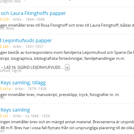
Löfgren, Mia
 och Laura Fitinghoffs papper
S L53
Arkiv
1844--1948
gen innehåller brev till Rosa Fitinghoff och brev till Laura Fitinghoff, båd
off, Rosa
id Leijonhufvuds papper
S L43
Arkiv
1831-1957
gen består av korrespondens inom familjerna Leijonhufvud och Sparre (Se RA
ript, biographica, bibliografiska förteckningar, familjehandlingar m.m.
:1 – L43:16: SIGRID LEIJONHUFVUDS
...
»
hufvud, Sigrid
 Keys samling, tillägg
S L41a
Arkiv
1879--1926
gen innehåller brev, manuskript, pressklipp, tryck, fotografier m. m.
len
n Keys samling
S L41
Arkiv
ca 1846 - 1926
ingen innehåller brev och en mängd annat material. Brevserierna är utspridd
 88 m.fl. Brev har i vissa fall flyttats från sin ursprungliga placering till de ol
len