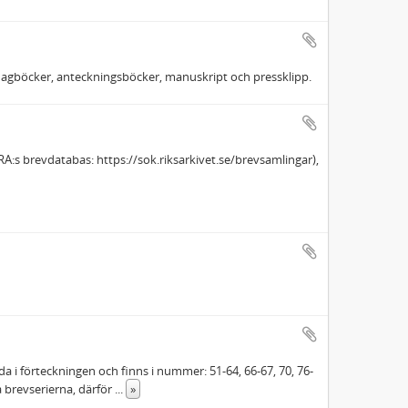
as dagböcker, anteckningsböcker, manuskript och pressklipp.
:s brevdatabas: https://sok.riksarkivet.se/brevsamlingar),
a i förteckningen och finns i nummer: 51-64, 66-67, 70, 76-
ika brevserierna, därför
...
»