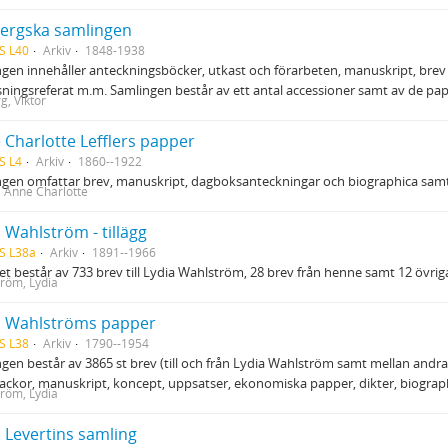
ergska samlingen
S L40
Arkiv
1848-1938
gen innehåller anteckningsböcker, utkast och förarbeten, manuskript, brev (pl
sningsreferat m.m. Samlingen består av ett antal accessioner samt av de p
g, Viktor
 Charlotte Lefflers papper
S L4
Arkiv
1860--1922
gen omfattar brev, manuskript, dagboksanteckningar och biographica samt
r, Anne Charlotte
 Wahlström - tillägg
S L38a
Arkiv
1891--1966
get består av 733 brev till Lydia Wahlström, 28 brev från henne samt 12 övrig
röm, Lydia
a Wahlströms papper
S L38
Arkiv
1790--1954
gen består av 3865 st brev (till och från Lydia Wahlström samt mellan andra), 
ckor, manuskript, koncept, uppsatser, ekonomiska papper, dikter, biograph
röm, Lydia
 Levertins samling