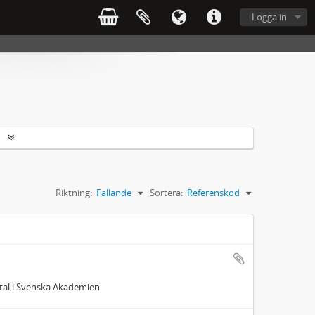
Logga in
r
Riktning:
Fallande
Sortera:
Referenskod
stal i Svenska Akademien