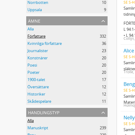
SE S-H
Norrbotten
10
Samlin
Uppsala
9
tidnin
ämne
FÖRT
Alla
L 94:1
• L 94
Författare
332
Collijn
Kvinnliga författare
36
Alice
Journalister
23
SE S-H
Konstnärer
20
Samlin
Poesi
20
släkte
Trolle,
Poeter
20
1900-talet
17
Beng
Översättare
12
SE S-H
Historiker
12
Samlin
Skådespelare
11
Materi
Holmqv
handlingstyp
Nelly
Alla
SE S-H
Manuskript
239
Samlin