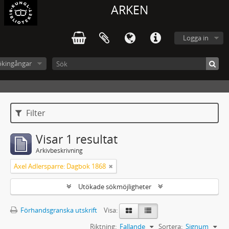
ARKEN
Logga in
ökingångar
Filter
Visar 1 resultat
Arkivbeskrivning
Axel Adlersparre: Dagbok 1868
Utökade sökmöjligheter
Förhandsgranska utskrift
Visa:
Riktning:
Fallande
Sortera:
Signum