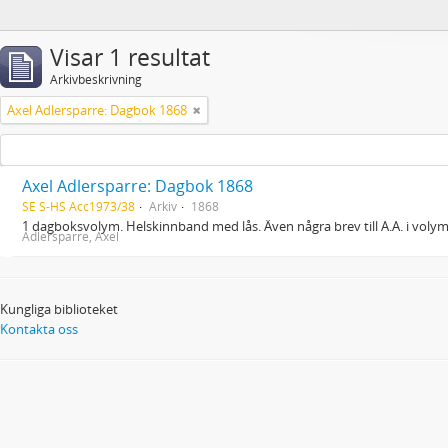
Visar 1 resultat
Arkivbeskrivning
Axel Adlersparre: Dagbok 1868
Axel Adlersparre: Dagbok 1868
SE S-HS Acc1973/38
Arkiv
1868
1 dagboksvolym. Helskinnband med lås. Även några brev till A.A. i voly
Adlersparre, Axel
Kungliga biblioteket
Kontakta oss