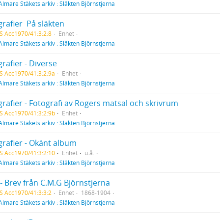
Almare Stäkets arkiv : Släkten Björnstjerna
rafier  På släkten
S Acc1970/41:3:2:8
Enhet
Almare Stäkets arkiv : Släkten Björnstjerna
rafier - Diverse
S Acc1970/41:3:2:9a
Enhet
Almare Stäkets arkiv : Släkten Björnstjerna
rafier - Fotografi av Rogers matsal och skrivrum
S Acc1970/41:3:2:9b
Enhet
Almare Stäkets arkiv : Släkten Björnstjerna
grafier - Okänt album
S Acc1970/41:3:2:10
Enhet
u.å.
Almare Stäkets arkiv : Släkten Björnstjerna
- Brev från C.M.G Björnstjerna
S Acc1970/41:3:3:2
Enhet
1868-1904
Almare Stäkets arkiv : Släkten Björnstjerna