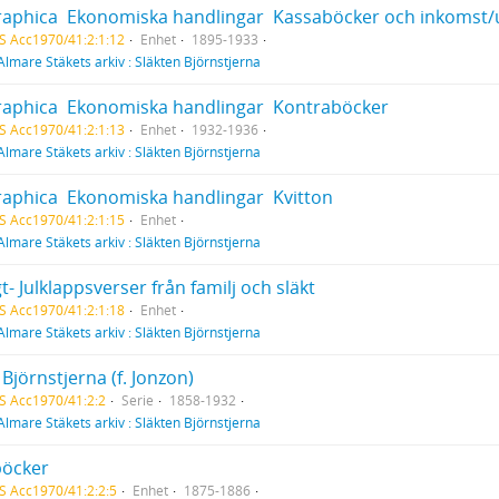
raphica  Ekonomiska handlingar  Kassaböcker och inkomst/
S Acc1970/41:2:1:12
Enhet
1895-1933
Almare Stäkets arkiv : Släkten Björnstjerna
raphica  Ekonomiska handlingar  Kontraböcker
S Acc1970/41:2:1:13
Enhet
1932-1936
Almare Stäkets arkiv : Släkten Björnstjerna
aphica  Ekonomiska handlingar  Kvitton
S Acc1970/41:2:1:15
Enhet
Almare Stäkets arkiv : Släkten Björnstjerna
t- Julklappsverser från familj och släkt
S Acc1970/41:2:1:18
Enhet
Almare Stäkets arkiv : Släkten Björnstjerna
 Björnstjerna (f. Jonzon)
S Acc1970/41:2:2
Serie
1858-1932
Almare Stäkets arkiv : Släkten Björnstjerna
öcker
S Acc1970/41:2:2:5
Enhet
1875-1886