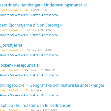
sordnade handlingar - Undervisningsmaterial
S Acc1970/41:1:2:14
Enhet
u.å.
Almare Stäkets arkiv : Släkten Björnstjerna
beth Björnstjerna (f. von Stedingk)
S Acc1970/41:1:3
Serie
1797-1866
Almare Stäkets arkiv : Släkten Björnstjerna
Björnstjerna
S Acc1970/41:1:4
Serie
1817-1888
Almare Stäkets arkiv : Släkten Björnstjerna
öcker - Resejournaler
S Acc1970/41:1:4:9
Enhet
1828-1831
Almare Stäkets arkiv : Släkten Björnstjerna
ckningsböcker - Geografiska och historiska anteckningar
S Acc1970/41:1:4:10
Enhet
Almare Stäkets arkiv : Släkten Björnstjerna
raphica - Fullmakter och förordnanden
S Acc1970/41:1:4:11
Enhet
1827-1888