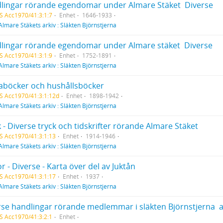
lingar rörande egendomar under Almare Stäket  Diverse
S Acc1970/41:3:1:7
Enhet
1646-1933
Almare Stäkets arkiv : Släkten Björnstjerna
lingar rörande egendomar under Almare stäket  Diverse
S Acc1970/41:3:1:9
Enhet
1752-1891
Almare Stäkets arkiv : Släkten Björnstjerna
aböcker och hushållsböcker
S Acc1970/41:3:1:12d
Enhet
1898-1942
Almare Stäkets arkiv : Släkten Björnstjerna
 - Diverse tryck och tidskrifter rörande Almare Stäket
S Acc1970/41:3:1:13
Enhet
1914-1946
Almare Stäkets arkiv : Släkten Björnstjerna
r - Diverse - Karta över del av Juktån
S Acc1970/41:3:1:17
Enhet
1937
Almare Stäkets arkiv : Släkten Björnstjerna
rse handlingar rörande medlemmar i släkten Björnstjerna  
S Acc1970/41:3:2:1
Enhet