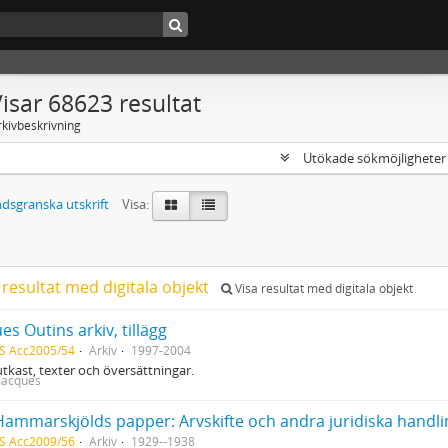
isar 68623 resultat
rkivbeskrivning
Utökade sökmöjlighete
dsgranska utskrift
Visa:
 resultat med digitala objekt
Visa resultat med digitala objekt
es Outins arkiv, tillägg
S Acc2005/54
Arkiv
1997-2004
utkast, texter och översättningar.
 Jacques
Hammarskjölds papper: Arvskifte och andra juridiska handli
S Acc2009/56
Arkiv
1929--1938