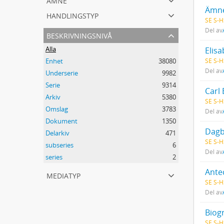
Ämne
handlingstyp
SE S-H
Del av
beskrivningsnivå
Alla
Elisa
SE S-H
Enhet
38080
Del av
Underserie
9982
Serie
9314
Carl 
Arkiv
5380
SE S-H
Omslag
3783
Del av
Dokument
1350
Dagb
Delarkiv
471
SE S-H
subseries
6
Del av
series
2
Ante
mediatyp
SE S-H
Del av
Biog
SE S-H