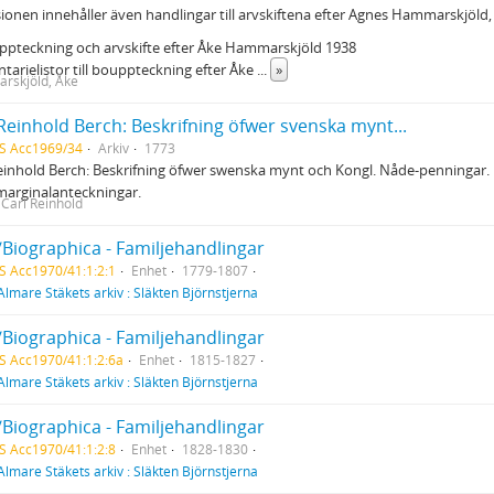
ionen innehåller även handlingar till arvskiftena efter Agnes Hammarskjöld,
ppteckning och arvskifte efter Åke Hammarskjöld 1938
ntarielistor till bouppteckning efter Åke
...
»
rskjöld, Åke
Reinhold Berch: Beskrifning öfwer svenska mynt...
S Acc1969/34
Arkiv
1773
einhold Berch: Beskrifning öfwer swenska mynt och Kongl. Nåde-penningar.
marginalanteckningar.
 Carl Reinhold
/Biographica - Familjehandlingar
S Acc1970/41:1:2:1
Enhet
1779-1807
Almare Stäkets arkiv : Släkten Björnstjerna
/Biographica - Familjehandlingar
S Acc1970/41:1:2:6a
Enhet
1815-1827
Almare Stäkets arkiv : Släkten Björnstjerna
/Biographica - Familjehandlingar
S Acc1970/41:1:2:8
Enhet
1828-1830
Almare Stäkets arkiv : Släkten Björnstjerna