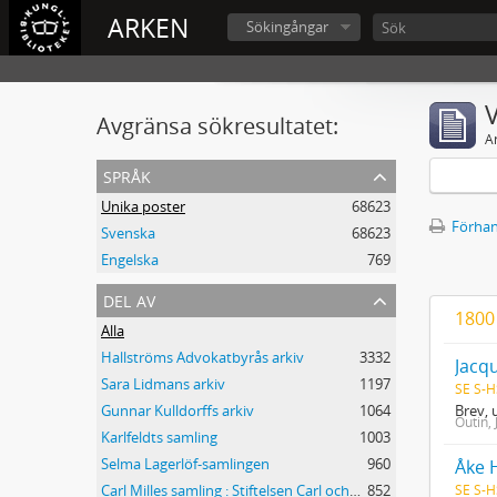
ARKEN
Sökingångar
V
Avgränsa sökresultatet:
A
språk
Unika poster
68623
Förhan
Svenska
68623
Engelska
769
del av
1800
Alla
Hallströms Advokatbyrås arkiv
3332
Jacqu
Sara Lidmans arkiv
1197
SE S-H
Brev, 
Gunnar Kulldorffs arkiv
1064
Outin,
Karlfeldts samling
1003
Selma Lagerlöf-samlingen
960
Åke 
SE S-H
Carl Milles samling : Stiftelsen Carl och Olga Milles Lidingöhem
852