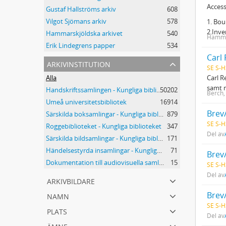
Access
Gustaf Hallströms arkiv
608
Vilgot Sjömans arkiv
578
1. Bou
2.Inve
Hammarskjöldska arkivet
540
Hamma
Erik Lindegrens papper
534
Carl 
arkivinstitution
SE S-H
Carl R
Alla
samt 
Handskriftssamlingen - Kungliga biblioteket
50202
Berch,
Umeå universitetsbibliotek
16914
Brev
Särskilda boksamlingar - Kungliga biblioteket
879
SE S-H
Roggebiblioteket - Kungliga biblioteket
347
Del av
Särskilda bildsamlingar - Kungliga biblioteket
171
Händelsestyrda insamlingar - Kungliga biblioteket
71
Brev
Dokumentation till audiovisuella samlingar - Kungliga biblioteket
15
SE S-H
Del av
arkivbildare
namn
Brev
SE S-H
plats
Del av
ämne