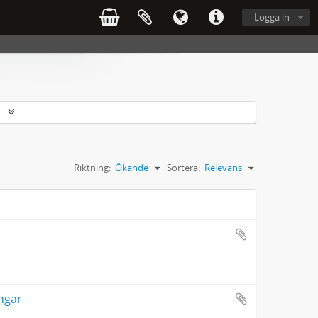
Logga in
r
Riktning:
Ökande
Sortera:
Relevans
ngar