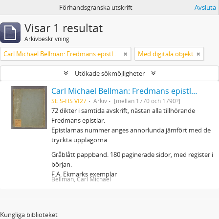
Förhandsgranska utskrift
Avsluta
Visar 1 resultat
Arkivbeskrivning
Carl Michael Bellman: Fredmans epistlar m.m.
Med digitala objekt
Utökade sökmöjligheter
Carl Michael Bellman: Fredmans epistlar m.m.
SE S-HS Vf27
Arkiv
[mellan 1770 och 1790?]
72 dikter i samtida avskrift, nästan alla tillhörande
Fredmans epistlar.
Epistlarnas nummer anges annorlunda jämfört med de
tryckta upplagorna.
Gråblått pappband. 180 paginerade sidor, med register i
början.
F.A. Ekmarks exemplar
Bellman, Carl Michael
Kungliga biblioteket