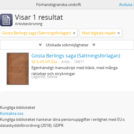
Förhandsgranska utskrift
Avsluta
Visar 1 resultat
Arkivbeskrivning
Gösta Berlings saga (Sättningsförlagan)
Med digitala objekt
Utökade sökmöjligheter
Gösta Berlings saga (Sättningsförlagan)
SE S-HS Vf132a
Arkiv
1891?
Egenhändigt manuskript med bläck, med många
rättelser och strykningar
Lagerlöf, Selma
Kungliga biblioteket
Kontakta oss
Kungliga biblioteket hanterar dina personuppgifter i enlighet med EU:s
dataskyddsförordning (2018), GDPR.