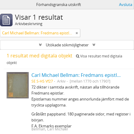
Förhandsgranska utskrift
Avsluta
Visar 1 resultat
Arkivbeskrivning
Carl Michael Bellman: Fredmans epistlar m.m.
Utökade sökmöjligheter
1 resultat med digitala objekt
Visa resultat med digitala
objekt
Carl Michael Bellman: Fredmans epistlar m.m.
SE S-HS Vf27
Arkiv
[mellan 1770 och 1790?]
72 dikter i samtida avskrift, nästan alla tillhörande
Fredmans epistlar.
Epistlarnas nummer anges annorlunda jämfört med de
tryckta upplagorna.
Gråblått pappband. 180 paginerade sidor, med register i
början.
F.A. Ekmarks exemplar
Bellman, Carl Michael