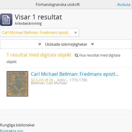
Förhandsgranska utskrift
Avsluta
Visar 1 resultat
Arkivbeskrivning
Carl Michael Bellman: Fredmans epistlar [Nechers ex.]. Ep. 1-50
Utökade sökmöjligheter
1 resultat med digitala objekt
Visa resultat med digitala
objekt
Carl Michael Bellman: Fredmans epistlar [Nechers ex.]. Ep. 1-50
SE S-HS Vf 26
Arkiv
1770-1790
Bellman, Carl Michael
Kungliga biblioteket
Kontakta oss