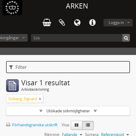
ARKEN
Logga in
ökingångar
Filter
Visar 1 resultat
Arkivbeskrivning
Solberg, Sigvard
Utökade sökmöjligheter
Förhandsgranska utskrift
Visa:
Riktning:
Fallande
Sortera:
Referenskod