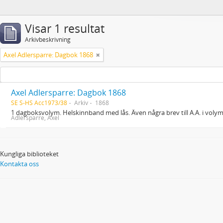
Visar 1 resultat
Arkivbeskrivning
Axel Adlersparre: Dagbok 1868
Axel Adlersparre: Dagbok 1868
SE S-HS Acc1973/38
Arkiv
1868
1 dagboksvolym. Helskinnband med lås. Även några brev till A.A. i voly
Adlersparre, Axel
Kungliga biblioteket
Kontakta oss