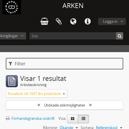
ARKEN
Logga in
ökingångar
Filter
Visar 1 resultat
Arkivbeskrivning
Koralbok till 1697 års psalmbok
Utökade sökmöjligheter
Förhandsgranska utskrift
Visa:
Riktning:
Ökande
Sortera:
Referenskod