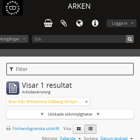
ARKEN
Logga in
ökingångar
Filter
Visar 1 resultat
Arkivbeskrivning
Brev från Wilhelmina Stålberg till löjtn. Ridderstad 1857
Utökade sökmöjligheter
Förhandsgranska utskrift
Visa:
Riktning:
Fallande
Sortera:
Datum ändrad