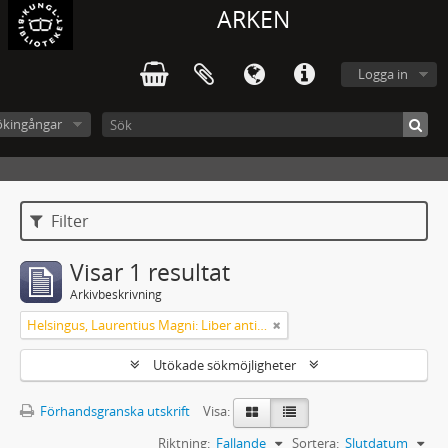
ARKEN
Logga in
ökingångar
Filter
Visar 1 resultat
Arkivbeskrivning
Helsingus, Laurentius Magni: Liber antiphonarius
Utökade sökmöjligheter
Förhandsgranska utskrift
Visa:
Riktning:
Fallande
Sortera:
Slutdatum