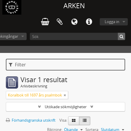
ARKEN
Logga in
ökingångar
Filter
Visar 1 resultat
Arkivbeskrivning
Koralbok till 1697 års psalmbok
Utökade sökmöjligheter
Förhandsgranska utskrift
Visa:
Riktning:
Ökande
Sortera:
Slutdatum