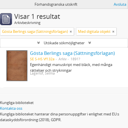
Förhandsgranska utskrift
Avsluta
Visar 1 resultat
Arkivbeskrivning
Gösta Berlings saga (Sättningsförlagan)
Med digitala objekt
Utökade sökmöjligheter
Gösta Berlings saga (Sättningsförlagan)
SE S-HS Vf132a
Arkiv
1891?
Egenhändigt manuskript med bläck, med många
rättelser och strykningar
Lagerlöf, Selma
Kungliga biblioteket
Kontakta oss
Kungliga biblioteket hanterar dina personuppgifter i enlighet med EU:s
dataskyddsförordning (2018), GDPR.