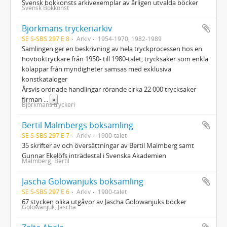
Svensk bokkonsts arkivexemplar av årligen utvalda böcker
Svensk Bokkonst
Björkmans tryckeriarkiv
SE S-SBS 297 E 8
Arkiv
1954-1970, 1982-1989
Samlingen ger en beskrivning av hela tryckprocessen hos en
hovboktryckare från 1950- till 1980-talet, trycksaker som enkla
kölappar från myndigheter samsas med exklusiva
konstkataloger
Årsvis ordnade handlingar rörande cirka 22 000 trycksaker
firman
...
»
Björkmans tryckeri
Bertil Malmbergs boksamling
SE S-SBS 297 E 7
Arkiv
1900-talet
35 skrifter av och översättningar av Bertil Malmberg samt
Gunnar Ekelöfs inträdestal i Svenska Akademien
Malmberg, Bertil
Jascha Golowanjuks boksamling
SE S-SBS 297 E 6
Arkiv
1900-talet
67 stycken olika utgåvor av Jascha Golowanjuks böcker
Golowanjuk, Jascha