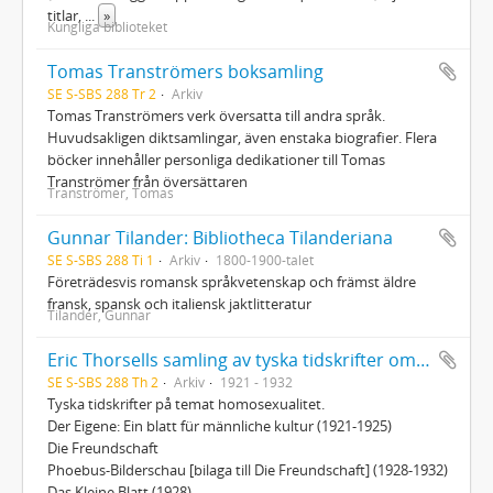
titlar,
...
»
Kungliga biblioteket
Tomas Tranströmers boksamling
SE S-SBS 288 Tr 2
Arkiv
Tomas Tranströmers verk översatta till andra språk.
Huvudsakligen diktsamlingar, även enstaka biografier. Flera
böcker innehåller personliga dedikationer till Tomas
Tranströmer från översättaren
Tranströmer, Tomas
Gunnar Tilander: Bibliotheca Tilanderiana
SE S-SBS 288 Ti 1
Arkiv
1800-1900-talet
Företrädesvis romansk språkvetenskap och främst äldre
fransk, spansk och italiensk jaktlitteratur
Tilander, Gunnar
Eric Thorsells samling av tyska tidskrifter om homosexualitet
SE S-SBS 288 Th 2
Arkiv
1921 - 1932
Tyska tidskrifter på temat homosexualitet.
Der Eigene: Ein blatt für männliche kultur (1921-1925)
Die Freundschaft
Phoebus-Bilderschau [bilaga till Die Freundschaft] (1928-1932)
Das Kleine Blatt (1928)