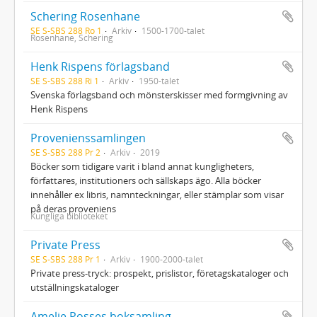
Schering Rosenhane
SE S-SBS 288 Ro 1
Arkiv
1500-1700-talet
Rosenhane, Schering
Henk Rispens förlagsband
SE S-SBS 288 Ri 1
Arkiv
1950-talet
Svenska förlagsband och mönsterskisser med formgivning av
Henk Rispens
Provenienssamlingen
SE S-SBS 288 Pr 2
Arkiv
2019
Böcker som tidigare varit i bland annat kungligheters,
författares, institutioners och sällskaps ägo. Alla böcker
innehåller ex libris, namnteckningar, eller stämplar som visar
på deras proveniens
Kungliga biblioteket
Private Press
SE S-SBS 288 Pr 1
Arkiv
1900-2000-talet
Private press-tryck: prospekt, prislistor, företagskataloger och
utställningskataloger
Amelie Posses boksamling