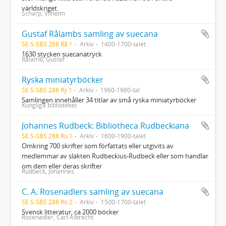
världskriget.
Scharp, Vilhelm
Gustaf Rålambs samling av suecana
SE S-SBS 288 Rå 1
Arkiv
1400-1700-talet
1630 stycken suecanatryck
Rålamb, Gustaf
Ryska miniatyrböcker
SE S-SBS 288 Ry 1
Arkiv
1960-1980-tal
Samlingen innehåller 34 titlar av små ryska miniatyrböcker
Kungliga biblioteket
Johannes Rudbeck: Bibliotheca Rudbeckiana
SE S-SBS 288 Ru 1
Arkiv
1600-1900-talet
Omkring 700 skrifter som författats eller utgivits av
medlemmar av släkten Rudbeckius-Rudbeck eller som handlar
om dem eller deras skrifter
Rudbeck, Johannes
C. A. Rosenadlers samling av suecana
SE S-SBS 288 Ro 2
Arkiv
1500-1700-talet
Svensk litteratur, ca 2000 böcker
Rosenadler, Carl Albrecht