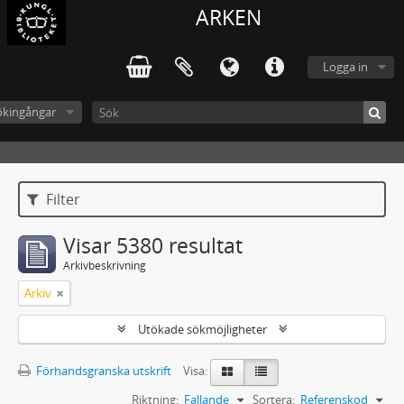
ARKEN
Logga in
ökingångar
Filter
Visar 5380 resultat
Arkivbeskrivning
Arkiv
Utökade sökmöjligheter
Förhandsgranska utskrift
Visa:
Riktning:
Fallande
Sortera:
Referenskod