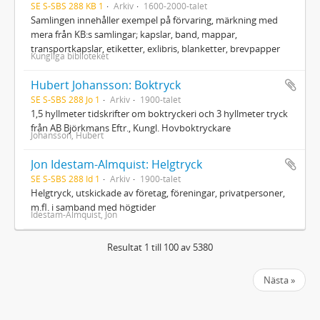
SE S-SBS 288 KB 1
Arkiv
1600-2000-talet
Samlingen innehåller exempel på förvaring, märkning med
mera från KB:s samlingar; kapslar, band, mappar,
transportkapslar, etiketter, exlibris, blanketter, brevpapper
Kungliga biblioteket
Hubert Johansson: Boktryck
SE S-SBS 288 Jo 1
Arkiv
1900-talet
1,5 hyllmeter tidskrifter om boktryckeri och 3 hyllmeter tryck
från AB Björkmans Eftr., Kungl. Hovboktryckare
Johansson, Hubert
Jon Idestam-Almquist: Helgtryck
SE S-SBS 288 Id 1
Arkiv
1900-talet
Helgtryck, utskickade av företag, föreningar, privatpersoner,
m.fl. i samband med högtider
Idestam-Almquist, Jon
Resultat 1 till 100 av 5380
Nästa »