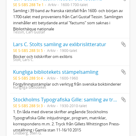
SE S-SBS 288 Te 1
Arkiv
1600-1700-talet
Samling i 39 band av franska rättsfall från 1600- och början av
1700-talet med proveniens från Carl Gustaf Tessin. Samlingen
innehåller ett betydande antal "factums" som saknas i
Bibliothèque nationale
Tessin, Carl Gustaf
Lars C. Stolts samling av exlibrislitteratur
SE S-SBS 288 St 5
Arkiv
1900-talet
Böcker och tidskrifter om exlibris
Stolt, Lars C.
Kungliga bibliotekets stämpelsamling
SE S-SBS 288 St 4
Arkiv
1600-1960
Förgyllningsstämplar och verktyg från svenska bokbinderier
Kungliga biblioteket
Stockholms Typografiska Gille: samling av tryck
SE S-SBS 288 St 3
Arkiv
1930-2010-talet
1. En låda med diverse skrifter angående Stockholms
Typografiska Gille: inbjudningar, program, matriklar,
korrespondens m.m. 2. Tryck från Gillets Whittington Press-
utställning i Gamla stan 11-16/10 2015
Lindberg, Sten G.