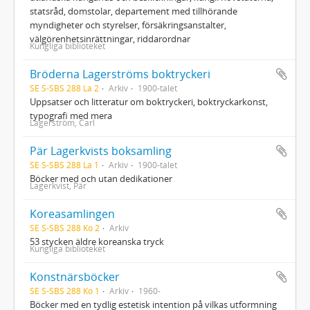
statsråd, domstolar, departement med tillhörande
myndigheter och styrelser, försäkringsanstalter,
välgörenhetsinrättningar, riddarordnar
Kungliga biblioteket
Bröderna Lagerströms boktryckeri
SE S-SBS 288 La 2
Arkiv
1900-talet
Uppsatser och litteratur om boktryckeri, boktryckarkonst,
typografi med mera
Lagerström, Carl
Pär Lagerkvists boksamling
SE S-SBS 288 La 1
Arkiv
1900-talet
Böcker med och utan dedikationer
Lagerkvist, Pär
Koreasamlingen
SE S-SBS 288 Ko 2
Arkiv
53 stycken äldre koreanska tryck
Kungliga biblioteket
Konstnärsböcker
SE S-SBS 288 Ko 1
Arkiv
1960-
Böcker med en tydlig estetisk intention på vilkas utformning