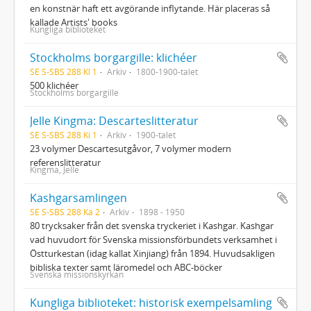
en konstnär haft ett avgörande inflytande. Här placeras så
kallade Artists' books
Kungliga biblioteket
Stockholms borgargille: klichéer
SE S-SBS 288 Kl 1
Arkiv
1800-1900-talet
500 klichéer
Stockholms borgargille
Jelle Kingma: Descarteslitteratur
SE S-SBS 288 Ki 1
Arkiv
1900-talet
23 volymer Descartesutgåvor, 7 volymer modern
referenslitteratur
Kingma, Jelle
Kashgarsamlingen
SE S-SBS 288 Ka 2
Arkiv
1898 - 1950
80 trycksaker från det svenska tryckeriet i Kashgar. Kashgar
vad huvudort för Svenska missionsförbundets verksamhet i
Östturkestan (idag kallat Xinjiang) från 1894. Huvudsakligen
bibliska texter samt läromedel och ABC-böcker
Svenska missionskyrkan
Kungliga biblioteket: historisk exempelsamling