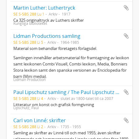
Martin Luther: Luthertryck
SE S-SBS 288 Lu 1
Arkiv
1917
Ca 325 originaltryck av Luthers skrifter
Kungliga biblioteket
Lidman Productions samling
SE S-SBS 288 Li 5
Arkiv
1964-1985
Material som behandlar företagets förlagsdel.
Samlingen innehåller arbetsmaterial för framtagning av lexikon
samt lexikonen Combi Visuell, Combi lexikon, Media, Bonniers
Stora lexikon samt den spanska versionen av Enciclopedia för
barn (Mini media).
Lidman Production
Paul Lipschutz samling / The Paul Lipschutz Poster Collection: böcker och tidskrifter
SE S-SBS 288 Li 4
Arkiv
slutet av 1800-talet till ca 2007
Litteratur om konst och grafisk formgivning
Lipschutz, Paul
Carl von Linné: skrifter
SE S-SBS 288 Li 2
Arkiv
1735 - 1955
Samling av skrifter av Linné till och med 1955; även skrifter
utläggande och kommenterande Linnés verk tryckta före 1800