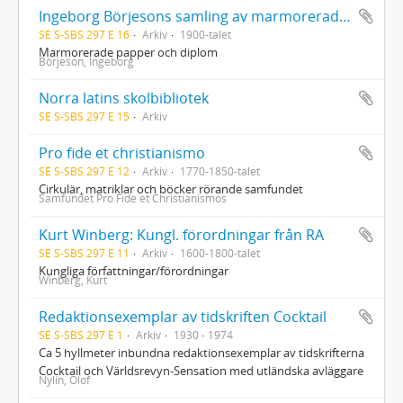
Ingeborg Börjesons samling av marmorerade papper och diplom
SE S-SBS 297 E 16
Arkiv
1900-talet
Marmorerade papper och diplom
Börjeson, Ingeborg
Norra latins skolbibliotek
SE S-SBS 297 E 15
Arkiv
Pro fide et christianismo
SE S-SBS 297 E 12
Arkiv
1770-1850-talet
Cirkulär, matriklar och böcker rörande samfundet
Samfundet Pro Fide et Christianismos
Kurt Winberg: Kungl. förordningar från RA
SE S-SBS 297 E 11
Arkiv
1600-1800-talet
Kungliga författningar/förordningar
Winberg, Kurt
Redaktionsexemplar av tidskriften Cocktail
SE S-SBS 297 E 1
Arkiv
1930 - 1974
Ca 5 hyllmeter inbundna redaktionsexemplar av tidskrifterna
Cocktail och Världsrevyn-Sensation med utländska avläggare
Nylin, Olof