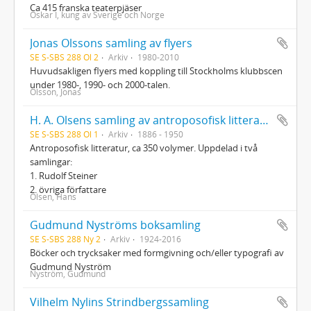
Ca 415 franska teaterpjäser
Oskar I, kung av Sverige och Norge
Jonas Olssons samling av flyers
SE S-SBS 288 Ol 2
Arkiv
1980-2010
Huvudsakligen flyers med koppling till Stockholms klubbscen
under 1980-, 1990- och 2000-talen.
Olsson, Jonas
H. A. Olsens samling av antroposofisk litteratur
SE S-SBS 288 Ol 1
Arkiv
1886 - 1950
Antroposofisk litteratur, ca 350 volymer. Uppdelad i två
samlingar:
1. Rudolf Steiner
2. övriga författare
Olsen, Hans
Gudmund Nyströms boksamling
SE S-SBS 288 Ny 2
Arkiv
1924-2016
Böcker och trycksaker med formgivning och/eller typografi av
Gudmund Nyström
Nyström, Gudmund
Vilhelm Nylins Strindbergssamling