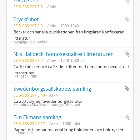
Zelta Abele
SE S-SBS 297 E 5
Arkiv
Tryckfrihet
SE S-SBS 297 E 3
Arkiv
1939-1943
Böcker och seriella publikationer, från krigsåren konfiskerad
litteratur
Kungliga biblioteket
Nils Hallbeck: homosexualitet i litteraturen
SE S-SBS 297 E 2
Arkiv
1940-1980-tal
Ca 100 böcker och ca 25 tidskrifter med tema homosexualitet i
litteraturen
Hallbeck, Nils
Swedenborgssällskapets samling
SE S-SBS 297 E 18
Arkiv
Ca 230 volymer Swedenborglitteratur
Skandinaviska Swedenborgssällskapet
Elin Ekmans samling
SE S-SBS 297 E 17
Arkiv
1900-talet
Papper och annat material kring bokbinderi och boktryckeri
Ekman, Elin