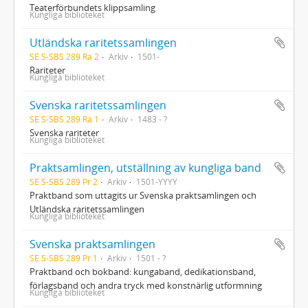
Teaterförbundets klippsamling
Kungliga biblioteket
Utländska raritetssamlingen
SE S-SBS 289 Ra 2
Arkiv
1501-
Rariteter
Kungliga biblioteket
Svenska raritetssamlingen
SE S-SBS 289 Ra 1
Arkiv
1483 - ?
Svenska rariteter
Kungliga biblioteket
Praktsamlingen, utställning av kungliga band
SE S-SBS 289 Pr 2
Arkiv
1501-YYYY
Praktband som uttagits ur Svenska praktsamlingen och
Utländska raritetssamlingen
Kungliga biblioteket
Svenska praktsamlingen
SE S-SBS 289 Pr 1
Arkiv
1501 - ?
Praktband och bokband: kungaband, dedikationsband,
förlagsband och andra tryck med konstnärlig utformning
Kungliga biblioteket