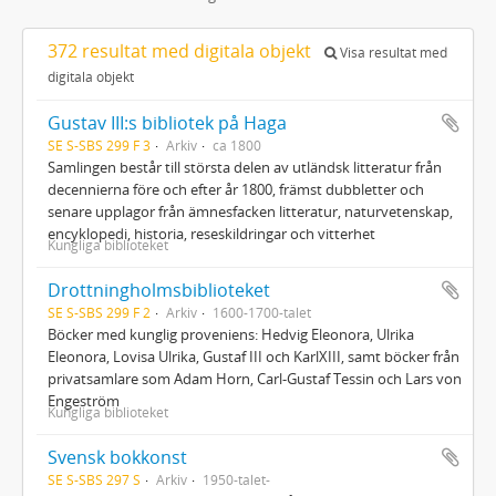
372 resultat med digitala objekt
Visa resultat med
digitala objekt
Gustav III:s bibliotek på Haga
SE S-SBS 299 F 3
Arkiv
ca 1800
Samlingen består till största delen av utländsk litteratur från
decennierna före och efter år 1800, främst dubbletter och
senare upplagor från ämnesfacken litteratur, naturvetenskap,
encyklopedi, historia, reseskildringar och vitterhet
Kungliga biblioteket
Drottningholmsbiblioteket
SE S-SBS 299 F 2
Arkiv
1600-1700-talet
Böcker med kunglig proveniens: Hedvig Eleonora, Ulrika
Eleonora, Lovisa Ulrika, Gustaf III och KarlXIII, samt böcker från
privatsamlare som Adam Horn, Carl-Gustaf Tessin och Lars von
Engeström
Kungliga biblioteket
Svensk bokkonst
SE S-SBS 297 S
Arkiv
1950-talet-