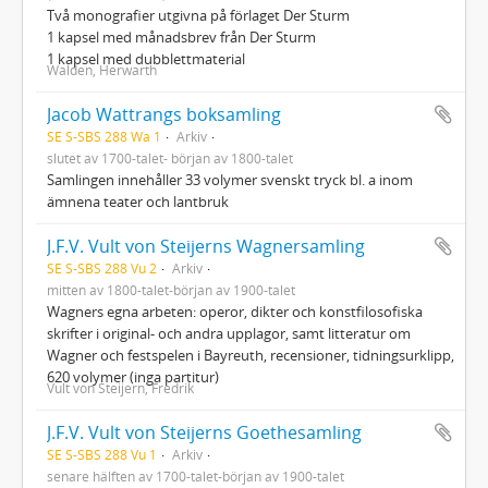
Två monografier utgivna på förlaget Der Sturm
1 kapsel med månadsbrev från Der Sturm
1 kapsel med dubblettmaterial
Walden, Herwarth
Jacob Wattrangs boksamling
SE S-SBS 288 Wa 1
Arkiv
slutet av 1700-talet- början av 1800-talet
Samlingen innehåller 33 volymer svenskt tryck bl. a inom
ämnena teater och lantbruk
J.F.V. Vult von Steijerns Wagnersamling
SE S-SBS 288 Vu 2
Arkiv
mitten av 1800-talet-början av 1900-talet
Wagners egna arbeten: operor, dikter och konstfilosofiska
skrifter i original- och andra upplagor, samt litteratur om
Wagner och festspelen i Bayreuth, recensioner, tidningsurklipp,
620 volymer (inga partitur)
Vult von Steijern, Fredrik
J.F.V. Vult von Steijerns Goethesamling
SE S-SBS 288 Vu 1
Arkiv
senare hälften av 1700-talet-början av 1900-talet