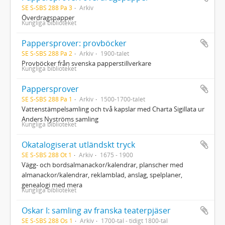
SE S-SBS 288 Pa 3
Arkiv
Överdragspapper
Kungliga biblioteket
Pappersprover: provböcker
SE S-SBS 288 Pa 2
Arkiv
1900-talet
Provböcker från svenska papperstillverkare
Kungliga biblioteket
Pappersprover
SE S-SBS 288 Pa 1
Arkiv
1500-1700-talet
Vattenstämpelsamling och två kapslar med Charta Sigillata ur
Anders Nyströms samling
Kungliga biblioteket
Okatalogiserat utländskt tryck
SE S-SBS 288 Ot 1
Arkiv
1675 - 1900
Vägg- och bordsalmanackor/kalendrar, planscher med
almanackor/kalendrar, reklamblad, anslag, spelplaner,
genealogi med mera
Kungliga biblioteket
Oskar I: samling av franska teaterpjäser
SE S-SBS 288 Os 1
Arkiv
1700-tal - tidigt 1800-tal