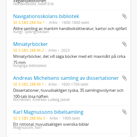
Vegaexpeditionen
Nordenskiöld, Adolf Erik
Navigationsskolans bibliotek
SE S-SBS 288 Na 1
Arkiv
1600-1800-talet
Äldre samling av maritim handbokslitteratur, kartor och sjöfart
Kungl. Sjökrigsskolan
Miniatyrböcker
SE S-SBS 288 Mi 2
Arkiv
2023
Miniatyrböcker, det vill säga böcker med ett maxmått på cirka
75 mm
Kungliga biblioteket
Andreas Michelsens samling av dissertationer
SE S-SBS 288 Mi 1
Arkiv
1600-1700-talet
Dissertationer, huvudsakligen tyska, 35 samlingsvolymer och
100-tals lösa häften
Michelsen, Andreas Ludwig Jakob
Karl Magnussons bibelsamling
SE S-SBS 288 Ma 3
Arkiv
1900-talet
Ett nittiotal, huvudsakligen svenska biblar
Magnusson, Karl