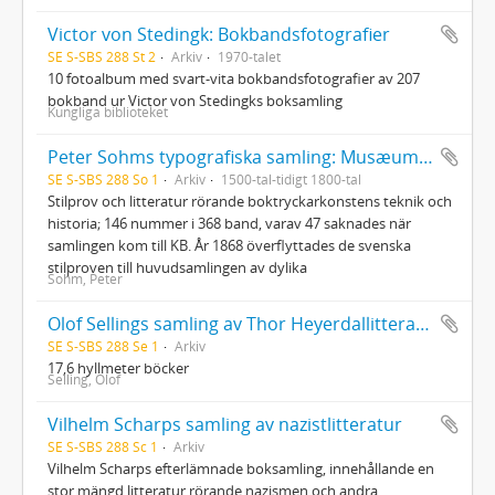
Victor von Stedingk: Bokbandsfotografier
SE S-SBS 288 St 2
Arkiv
1970-talet
10 fotoalbum med svart-vita bokbandsfotografier av 207
bokband ur Victor von Stedingks boksamling
Kungliga biblioteket
Peter Sohms typografiska samling: Musæum typographicum Sohmianum
SE S-SBS 288 So 1
Arkiv
1500-tal-tidigt 1800-tal
Stilprov och litteratur rörande boktryckarkonstens teknik och
historia; 146 nummer i 368 band, varav 47 saknades när
samlingen kom till KB. År 1868 överflyttades de svenska
stilproven till huvudsamlingen av dylika
Sohm, Peter
Olof Sellings samling av Thor Heyerdallitteratur
SE S-SBS 288 Se 1
Arkiv
17,6 hyllmeter böcker
Selling, Olof
Vilhelm Scharps samling av nazistlitteratur
SE S-SBS 288 Sc 1
Arkiv
Vilhelm Scharps efterlämnade boksamling, innehållande en
stor mängd litteratur rörande nazismen och andra