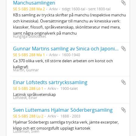
Manchusamlingen
SE S-SBS 288 Ma 2
Arkiv
tidigt 1600-tal - sent 1800-tal
KB:s samling av tryckta skrifter på manchu (respektive manchu
och kinesiska). Översättningar till manchu av kinesiska verk:
klassiker, filosofi, språkvetenskap, skönlitteratur med mera,
samt några originalverk på manchu
Kungliga biblioteket
Gunnar Martins samling av Sinica och Japonica
SE S-SBS 288 Ma 1
Arkiv
1600-1940
Ca 370 olika verk, till större delen arbeten om konst och
kalligrafi
Martin, Gunnar
Einar Löfstedts särtryckssamling
SE S-SBS 288 Lö 1
Arkiv
1900-talet
Latinsk språkvetenskap
Löfstedt, Einar
Sven Luttemans Hjalmar Söderbergsamling
SE S-SBS 288 Lu 2
Arkiv
1888 - 2003
Hjalmar Söderbergs samtliga tryckta verk, jämte excerpter,
klipp och ett omsorgsfullt upplagt kartotek
Lutteman, Sven