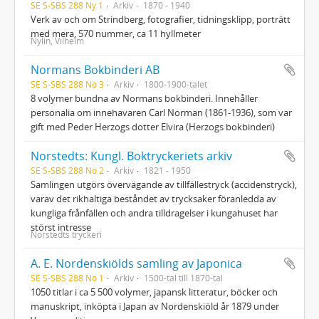
SE S-SBS 288 Ny 1
Arkiv
1870 - 1940
Verk av och om Strindberg, fotografier, tidningsklipp, porträtt
med mera, 570 nummer, ca 11 hyllmeter
Nylin, Vilhelm
Normans Bokbinderi AB
SE S-SBS 288 No 3
Arkiv
1800-1900-talet
8 volymer bundna av Normans bokbinderi. Innehåller
personalia om innehavaren Carl Norman (1861-1936), som var
gift med Peder Herzogs dotter Elvira (Herzogs bokbinderi)
Norstedts: Kungl. Boktryckeriets arkiv
SE S-SBS 288 No 2
Arkiv
1821 - 1950
Samlingen utgörs övervägande av tillfällestryck (accidenstryck),
varav det rikhaltiga beståndet av trycksaker föranledda av
kungliga frånfällen och andra tilldragelser i kungahuset har
störst intresse
Norstedts tryckeri
A. E. Nordenskiölds samling av Japonica
SE S-SBS 288 No 1
Arkiv
1500-tal till 1870-tal
1050 titlar i ca 5 500 volymer, japansk litteratur, böcker och
manuskript, inköpta i Japan av Nordenskiöld år 1879 under