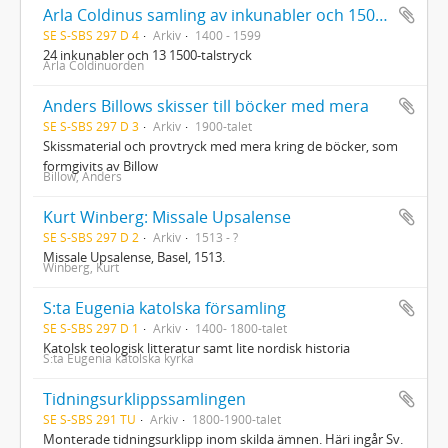
Arla Coldinus samling av inkunabler och 1500-talstryck
SE S-SBS 297 D 4
Arkiv
1400 - 1599
24 inkunabler och 13 1500-talstryck
Arla Coldinuorden
Anders Billows skisser till böcker med mera
SE S-SBS 297 D 3
Arkiv
1900-talet
Skissmaterial och provtryck med mera kring de böcker, som
formgivits av Billow
Billow, Anders
Kurt Winberg: Missale Upsalense
SE S-SBS 297 D 2
Arkiv
1513 - ?
Missale Upsalense, Basel, 1513.
Winberg, Kurt
S:ta Eugenia katolska församling
SE S-SBS 297 D 1
Arkiv
1400- 1800-talet
Katolsk teologisk litteratur samt lite nordisk historia
S:ta Eugenia katolska kyrka
Tidningsurklippssamlingen
SE S-SBS 291 TU
Arkiv
1800-1900-talet
Monterade tidningsurklipp inom skilda ämnen. Häri ingår Sv.