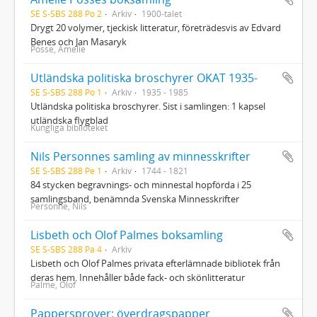
SE S-SBS 288 Po 2
Arkiv
1900-talet
Drygt 20 volymer, tjeckisk litteratur, företrädesvis av Edvard
Benes och Jan Masaryk
Posse, Amelie
Utländska politiska broschyrer OKAT 1935-
SE S-SBS 288 Po 1
Arkiv
1935 - 1985
Utländska politiska broschyrer. Sist i samlingen: 1 kapsel
utländska flygblad
Kungliga biblioteket
Nils Personnes samling av minnesskrifter
SE S-SBS 288 Pe 1
Arkiv
1744 - 1821
84 stycken begravnings- och minnestal hopförda i 25
samlingsband, benämnda Svenska Minnesskrifter
Personne, Nils
Lisbeth och Olof Palmes boksamling
SE S-SBS 288 Pa 4
Arkiv
Lisbeth och Olof Palmes privata efterlämnade bibliotek från
deras hem. Innehåller både fack- och skönlitteratur
Palme, Olof
Pappersprover: överdragspapper