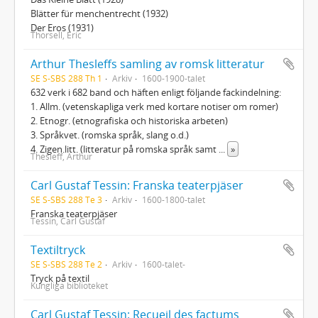
Blätter für menchentrecht (1932)
Der Eros (1931)
Thorsell, Eric
Arthur Thesleffs samling av romsk litteratur
SE S-SBS 288 Th 1
Arkiv
1600-1900-talet
632 verk i 682 band och häften enligt följande fackindelning:
1. Allm. (vetenskapliga verk med kortare notiser om romer)
2. Etnogr. (etnografiska och historiska arbeten)
3. Språkvet. (romska språk, slang o.d.)
4. Zigen.litt. (litteratur på romska språk samt
...
»
Thesleff, Arthur
Carl Gustaf Tessin: Franska teaterpjäser
SE S-SBS 288 Te 3
Arkiv
1600-1800-talet
Franska teaterpjäser
Tessin, Carl Gustaf
Textiltryck
SE S-SBS 288 Te 2
Arkiv
1600-talet-
Tryck på textil
Kungliga biblioteket
Carl Gustaf Tessin: Recueil des factums