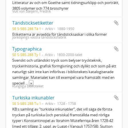
Litteratur av och om Goethe samt tidningsurklipp och porträtt,
3805 volymer och 774 broschyrer
Vult von Steijern, Fredrik
Tändsticksetiketter
SE S-SBS 288 Tä 1
Arkiv
1880-1950
Etiketterna är avsedda för tändsticksaskar i olika former
Jönköpings västra tändsticksfabrik
Typographica
SE S-SBS 288 Ty 1
Arkiv
1800-2000-talet
Svenskt och utländskt tryck som belyser tryckteknik,
tryckerihistoria, grafisk formgivning och dylikt och som på ett
naturligt sätt inte kan införlivas i bibliotekets katalogiserade
samlingar. Materialet kan till exempel vara framställt med en
speciell
...
»
Kungliga biblioteket
Turkiska inkunabler
SE S-SBS 288 Tu 1
Arkiv
1728 - 1758
KB:s samling av "turkiska inkunabler", det vill säga de första
trycken på turkiska (och persiska) framställda med rörliga
typer i Konstantinopel av Ibrahim Müteferriqa åren 1728-42
(med ett tillägg: 2. uppl. av Lugat-i Vanquli 1757/58). Sjutton