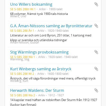
Uno Willers boksamling
SE S-SBS 288n Wi 1
Arkiv
1900-talet
68 volymer, främst tysk 1900-tals-historia
Willers, Uno
G.A. Åman-Nilssons samling av Byronlitteratur
SE S-SBS 288 Ån 1
Arkiv
1820-1940-talet
Litteratur av och om Lord Byron, 251 titlar, 1 kartong med
klipp ur svenska och utländska tidningar
Åman-Nilsson, Gustaf
Stig Wärmlings provbokssamling
SE S-SBS 288 Wä 1
Arkiv
1920-talet - 1940-talet
Wärmling, Stig
Kurt Winbergs samling av årstryck
SE S-SBS 288 Wi 2
Arkiv
1600-1800-talet
Årstryck, det vill säga förordningar med mera, offentligt tryck
Winberg, Kurt
Herwarth Waldens: Der Sturm
SE S-SBS 288 Wa 2
Arkiv
1912 - 1927
14 kapslar med häften av tidskriften Der Sturm från 1912-1927
(luckor kan finnas)