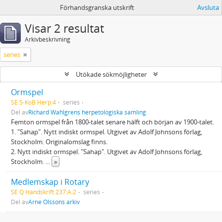
Förhandsgranska utskrift
Avsluta
Visar 2 resultat
Arkivbeskrivning
series
Utökade sökmöjligheter
Ormspel
SE S-KoB Herp:4
series
Del av
Richard Wahlgrens herpetologiska samling
Femton ormspel från 1800-talet senare hälft och början av 1900-talet.
1. "Sahap". Nytt indiskt ormspel. Utgivet av Adolf Johnsons förlag,
Stockholm. Originalomslag finns.
2. Nytt indiskt ormspel. "Sahap". Utgivet av Adolf Johnsons förlag,
Stockholm.
...
»
Medlemskap i Rotary
SE Q Handskrift 237:A:2
series
Del av
Arne Olssons arkiv