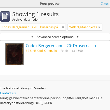
Print preview
Close
Showing 1 results
Archival description
Codex Berggrenianus 20: Drusernas på Libanon heliga bok
With digital objects
Advanced search options
Codex Berggrenianus 20: Drusernas på Libanon heliga bok
SE S-HS Cod. Orient 20
Fonds
ca 1690
The National Library of Sweden
Contact us
Kungliga biblioteket hanterar dina personuppgifter i enlighet med EU:s
dataskyddsförordning (2018), GDPR.