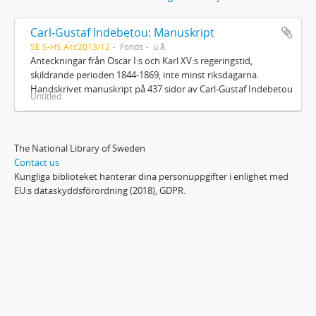
Carl-Gustaf Indebetou: Manuskript
SE S-HS Acc2013/12
Fonds
u.å.
Anteckningar från Oscar I:s och Karl XV:s regeringstid,
skildrande perioden 1844-1869, inte minst riksdagarna.
Handskrivet manuskript på 437 sidor av Carl-Gustaf Indebetou
Untitled
The National Library of Sweden
Contact us
Kungliga biblioteket hanterar dina personuppgifter i enlighet med
EU:s dataskyddsförordning (2018), GDPR.