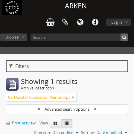
ARKEN
Log in
Browse
Filters
Showing 1 results
Archival description
Carl-Gustaf Indebetou: Manuskript
Advanced search options
Print preview
View:
Direction:
Descending
Sort by:
Date modified