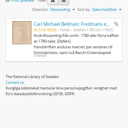
Print preview
View:
Direction:
Descending
Sort by:
Date modified
Carl Michael Bellman: Fredmans epistlar och sånger m.fl. Bellman-texter
SE S-HS Vf26b
Fonds
[mellan 1780 och 1785?]
Avskriftssamling från omkr. 1780 eller förra hälften
av 1780-talet. [Defekt]
Handskriften avslutas med ett par versbrev till
Schröderheim, samt två Bacchi Ordenskapitel
Untitled
The National Library of Sweden
Contact us
Kungliga biblioteket hanterar dina personuppgifter i enlighet med
EU:s dataskyddsförordning (2018), GDPR.