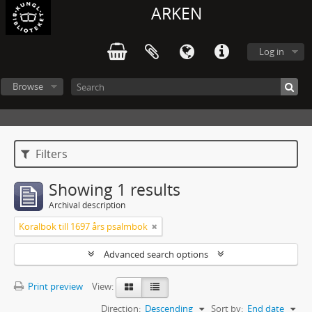
ARKEN
Log in
Browse
Filters
Showing 1 results
Archival description
Koralbok till 1697 års psalmbok
Advanced search options
Print preview
View:
Direction:
Descending
Sort by:
End date