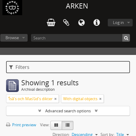
ARKEN
Log in
Browse
Filters
Showing 1 results
Archival description
ʼĪsā's och Masʼūd's dikter
With digital objects
Advanced search options
Print preview
View:
Direction:
Descending
Sort by:
Title