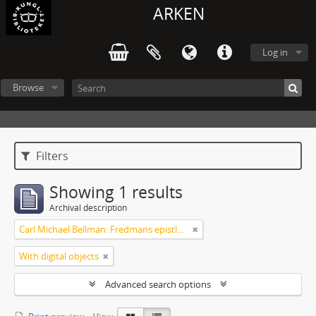
ARKEN
Log in
Browse
Filters
Showing 1 results
Archival description
Carl Michael Bellman: Fredmans epistlar och sånger m.fl. Bellman-texter
With digital objects
Advanced search options