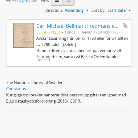
Print preview
View:
Direction:
Ascending
Sort by:
Start date
Carl Michael Bellman: Fredmans epistlar och sånger m.fl. Bellman-texter
SE S-HS Vf26b
Fonds
[mellan 1780 och 1785?]
Avskriftssamling från omkr. 1780 eller förra hälften
av 1780-talet. [Defekt]
Handskriften avslutas med ett par versbrev till
Schröderheim, samt två Bacchi Ordenskapitel
Untitled
The National Library of Sweden
Contact us
Kungliga biblioteket hanterar dina personuppgifter i enlighet med
EU:s dataskyddsförordning (2018), GDPR.